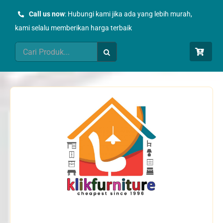
Skip
Call us now
: Hubungi kami jika ada yang lebih murah,
to
kami selalu memberikan harga terbaik
content
Search
for: