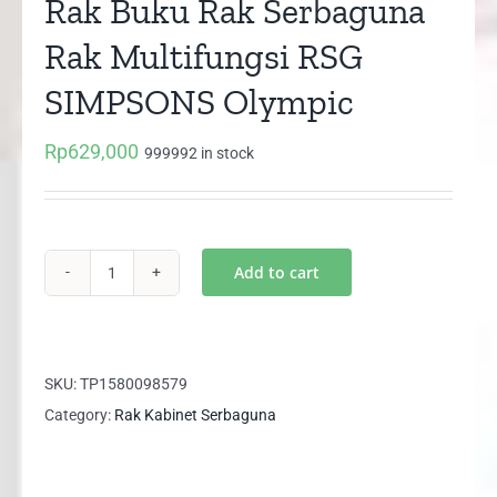
Rak Buku Rak Serbaguna
Rak Multifungsi RSG
SIMPSONS Olympic
Rp
629,000
999992 in stock
Add to cart
Rak
Buku
Rak
Serbaguna
SKU:
TP1580098579
Rak
Category:
Rak Kabinet Serbaguna
Multifungsi
RSG