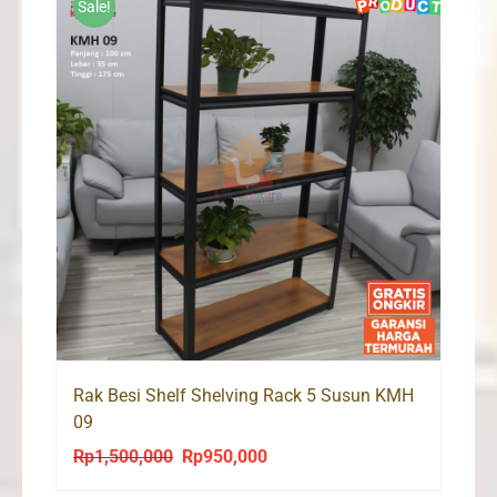
Sale!
Rak Besi Shelf Shelving Rack 5 Susun KMH
09
Rp
1,500,000
Rp
950,000
Original
Current
price
price