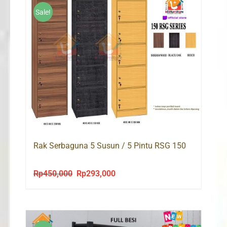
Sale!
Rak Serbaguna 5 Susun / 5 Pintu RSG 150
Rp
450,000
Rp
293,000
Original
Current
price
price
was:
is:
Rp450,000.
Rp293,000.