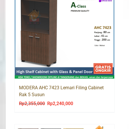
MODERA AHC 7423 Lemari Filing Cabinet
Rak 5 Susun
Rp
2,355,000
Rp
2,240,000
Original
Current
price
price
was:
is:
Rp2,355,000.
Rp2,240,000.