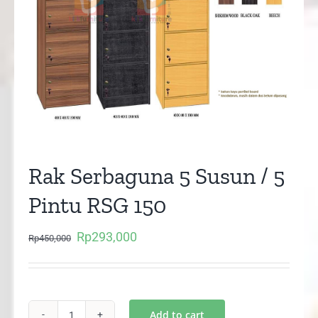
Rak Serbaguna 5 Susun / 5
Pintu RSG 150
Rp
293,000
Original
Current
Rp
450,000
price
price
was:
is:
Rp450,000.
Rp293,000.
Add to cart