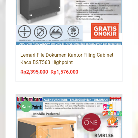
Lemari File Dokumen Kantor Filing Cabinet
Kaca BST563 Highpoint
Rp
2,395,000
Rp
1,576,000
Original
Current
price
price
was:
is:
Rp2,395,000.
Rp1,576,000.
Sale!