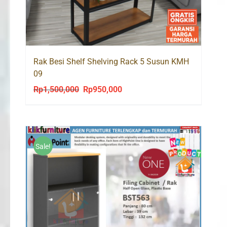
Rak Besi Shelf Shelving Rack 5 Susun KMH
09
Rp
1,500,000
Rp
950,000
Original
Current
price
price
was:
is:
Rp1,500,000.
Rp950,000.
Sale!