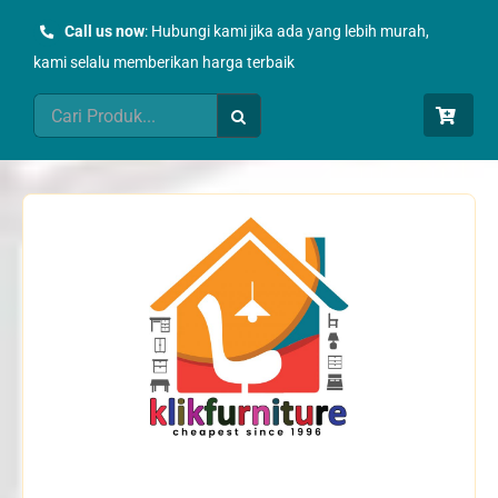
Skip
Call us now
: Hubungi kami jika ada yang lebih murah,
to
kami selalu memberikan harga terbaik
content
Search
for: