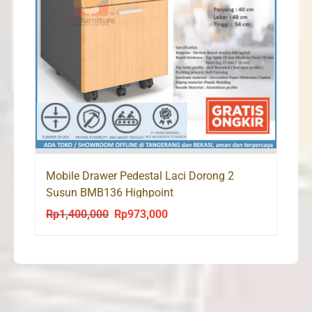
Mobile Drawer Pedestal Laci Dorong 2
Susun BMB136 Highpoint
Rp
1,400,000
Rp
973,000
Original
Current
price
price
was:
is:
Rp1,400,000.
Rp973,000.