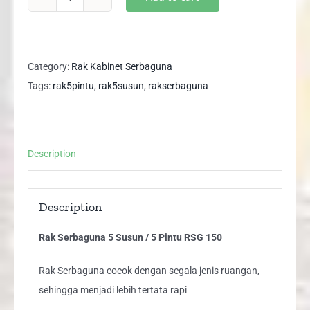
Rak
Serbaguna
5
Susun
Category:
Rak Kabinet Serbaguna
/
Tags:
rak5pintu
,
rak5susun
,
rakserbaguna
5
Pintu
RSG
Description
150
quantity
Description
Rak Serbaguna 5 Susun / 5 Pintu RSG 150
Rak Serbaguna cocok dengan segala jenis ruangan,
sehingga menjadi lebih tertata rapi