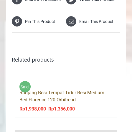
Pin This Product
Email This Product
Related products
Sale!
Ranjang Besi Tempat Tidur Besi Medium
Bed Florence 120 Orbitrend
Rp
1,938,000
Rp
1,356,000
Original
Current
price
price
was:
is: