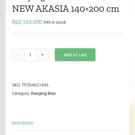
NEW AKASIA 140×200 cm
Rp
2,165,000
999 in stock
Add to cart
Ranjang
Besi
Success
NEW
SKU:
TP264621406
AKASIA
Category:
Ranjang Besi
140x200
cm
quantity
Description