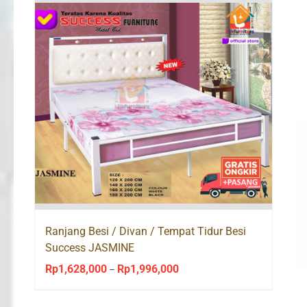
Rp1,938,000.
Rp1,356,000.
Ranjang Besi / Divan / Tempat Tidur Besi
Success JASMINE
Rp
1,628,000
Rp
1,996,000
Price
–
range: