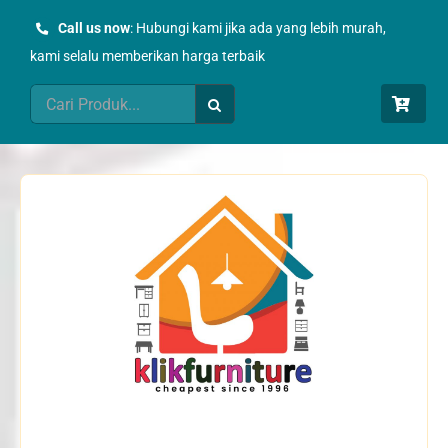
Skip
Call us now
: Hubungi kami jika ada yang lebih murah,
to
kami selalu memberikan harga terbaik
content
Search
for: