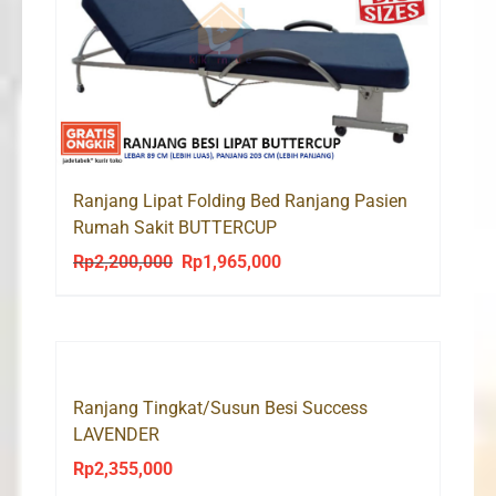
Ranjang Lipat Folding Bed Ranjang Pasien
Rumah Sakit BUTTERCUP
Rp
2,200,000
Rp
1,965,000
Original
Current
price
price
was:
is:
Rp2,200,000.
Rp1,965,000.
Ranjang Tingkat/Susun Besi Success
LAVENDER
Rp
2,355,000