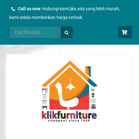
Skip
Call us now
: Hubungi kami jika ada yang lebih murah,
to
kami selalu memberikan harga terbaik
content
Search
for: