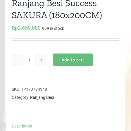
Ranjang Besi Success
SAKURA (180x200CM)
Rp
2,659,000
999 in stock
Add to cart
Ranjang
Besi
Success
SAKURA
SKU:
TP173784348
(180x200CM)
Category:
Ranjang Besi
quantity
Description