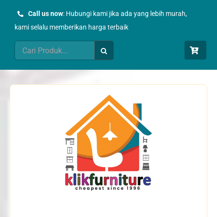
Skip
Call us now
: Hubungi kami jika ada yang lebih murah,
to
kami selalu memberikan harga terbaik
content
Search
for: