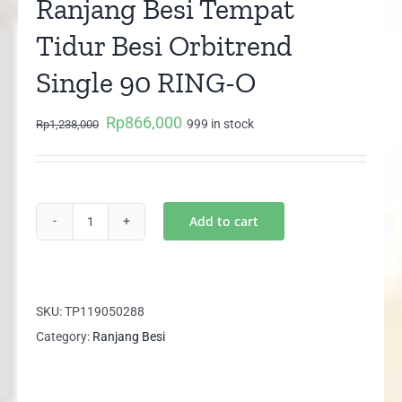
Ranjang Besi Tempat
Tidur Besi Orbitrend
Single 90 RING-O
Rp
866,000
Original
Current
999 in stock
Rp
1,238,000
price
price
was:
is:
Rp1,238,000.
Rp866,000.
Add to cart
Ranjang
Besi
Tempat
Tidur
SKU:
TP119050288
Besi
Category:
Ranjang Besi
Orbitrend
Single