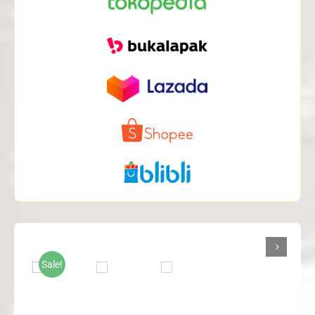

Sale!