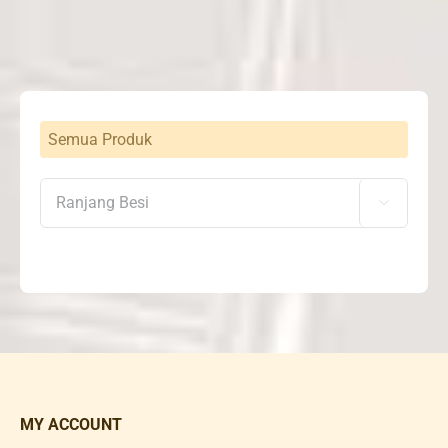
Semua Produk

MY ACCOUNT