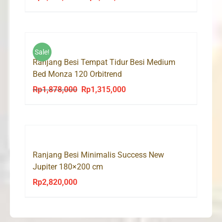
range:
Rp2,930,000
through
Rp3,060,000
Sale!
Ranjang Besi Tempat Tidur Besi Medium
Bed Monza 120 Orbitrend
Rp
1,878,000
Rp
1,315,000
Original
Current
price
price
was:
is:
Rp1,878,000.
Rp1,315,000.
Ranjang Besi Minimalis Success New
Jupiter 180×200 cm
Rp
2,820,000