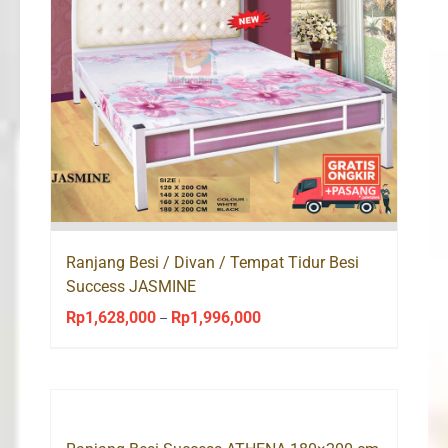
Ranjang Besi / Divan / Tempat Tidur Besi
Success JASMINE
Rp
1,628,000
Rp
1,996,000
Price
–
range:
Rp1,628,000
through
Rp1,996,000