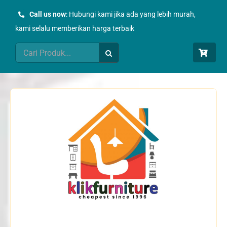
Skip
Call us now
: Hubungi kami jika ada yang lebih murah,
to
kami selalu memberikan harga terbaik
content
Search
for: