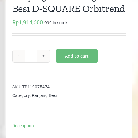
Besi D-SQUARE Orbitrend
Rp
1,914,600
999 in stock
Add to cart
Ranjang
Susun
Tingkat
Besi
SKU:
TP119075474
D-
Category:
Ranjang Besi
SQUARE
Orbitrend
quantity
Description