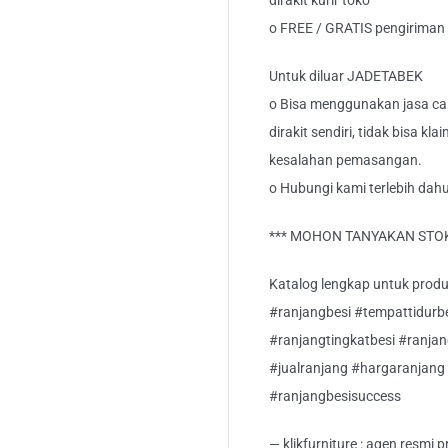
dirakit kurir toko
o FREE / GRATIS pengirima
Untuk diluar JADETABEK
o Bisa menggunakan jasa car
dirakit sendiri, tidak bisa kl
kesalahan pemasangan.
o Hubungi kami terlebih dah
*** MOHON TANYAKAN STOK
Katalog lengkap untuk produk 
#ranjangbesi #tempattidurb
#ranjangtingkatbesi #ranja
#jualranjang #hargaranjang 
#ranjangbesisuccess
— klikfurniture : agen resmi