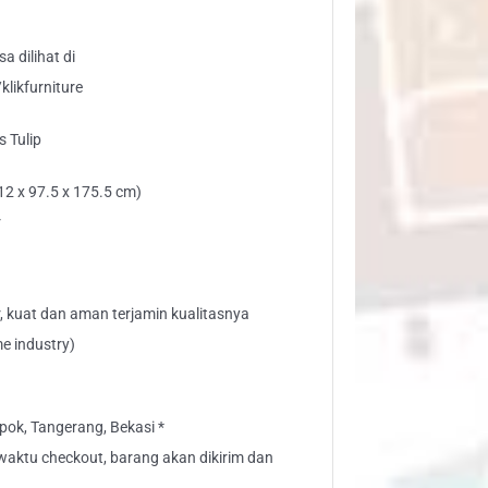
a dilihat di
likfurniture
 Tulip
12 x 97.5 x 175.5 cm)
r
, kuat dan aman terjamin kualitasnya
e industry)
ok, Tangerang, Bekasi *
" waktu checkout, barang akan dikirim dan