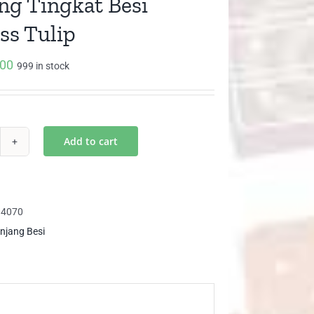
ng Tingkat Besi
ss Tulip
000
999 in stock
Add to cart
njang
gkat
i
ccess
94070
ip
njang Besi
ntity