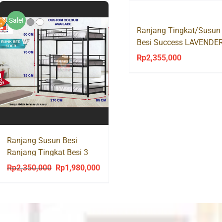
Sale!
Ranjang Tingkat/Susun
Besi Success LAVENDE
Rp
2,355,000
Ranjang Susun Besi
Ranjang Tingkat Besi 3
Susun 3 Tingkat 3 TIER
Rp
2,350,000
Rp
1,980,000
Original
Current
price
price
was:
is:
Rp2,350,000.
Rp1,980,000.