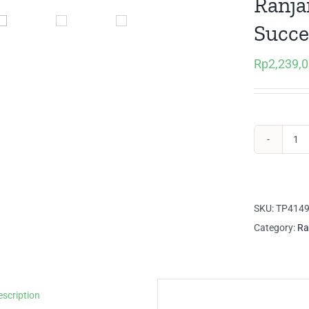
Ranja
Succe
Rp
2,239,
Ra
Tin
Bes
Su
SKU:
TP414
Tul
Category:
Ra
qua
escription