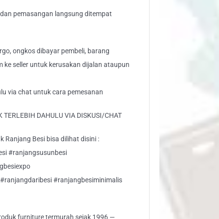
n dan pemasangan langsung ditempat
go, ongkos dibayar pembeli, barang
aim ke seller untuk kerusakan dijalan ataupun
ulu via chat untuk cara pemesanan
 TERLEBIH DAHULU VIA DISKUSI/CHAT
Ranjang Besi bisa dilihat disini :
esi #ranjangsusunbesi
ngbesiexpo
#ranjangdaribesi #ranjangbesiminimalis
 produk furniture termurah sejak 1996 —