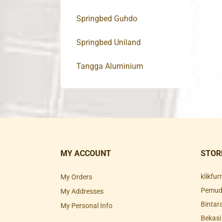
Springbed Guhdo
Springbed Uniland
Tangga Aluminium
MY ACCOUNT
STOR
klikfu
My Orders
Pemuda
My Addresses
Bintar
My Personal Info
Bekasi