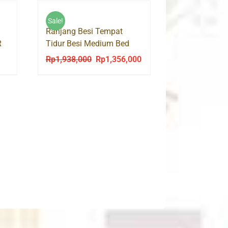
Sale!
Ranjang Besi Tempat
R
Tidur Besi Medium Bed
Florence 120 Orbitrend
Rp
1,938,000
Rp
1,356,000
Original
Current
price
price
was:
is:
Rp1,938,000.
Rp1,356,000.