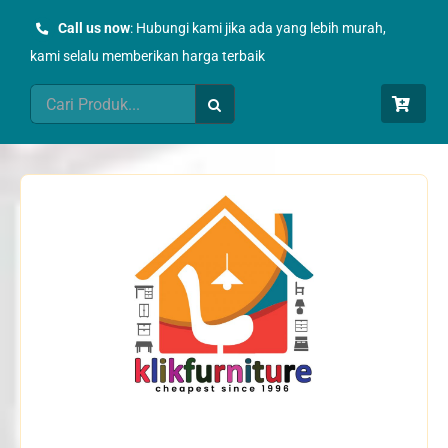
Skip
Call us now
: Hubungi kami jika ada yang lebih murah,
to
kami selalu memberikan harga terbaik
content
Search
for: