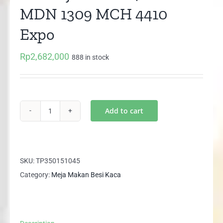
MDN 1309 MCH 4410
Expo
Rp
2,682,000
888 in stock
Add to cart
Set
Meja
Makan
4
SKU:
TP350151045
Kursi
Category:
Meja Makan Besi Kaca
MDN
1309
MCH