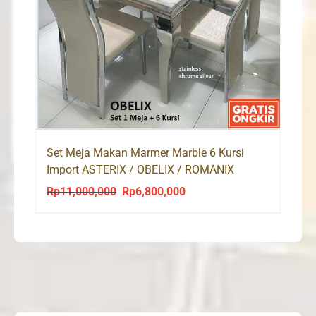
Set Meja Makan Marmer Marble 6 Kursi
Import ASTERIX / OBELIX / ROMANIX
Rp
11,000,000
Rp
6,800,000
Original
Current
price
price
was:
is:
Rp11,000,000.
Rp6,800,000.