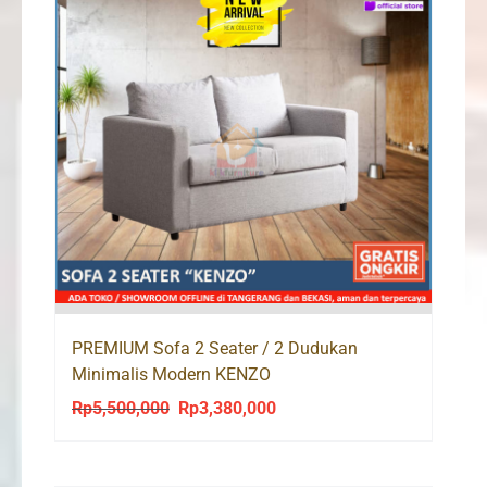
PREMIUM Sofa 2 Seater / 2 Dudukan
Minimalis Modern KENZO
Rp
5,500,000
Rp
3,380,000
Original
Current
price
price
was:
is: