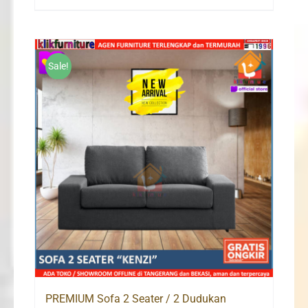
price
price
was:
is:
Rp5,500,000.
Rp3,980,000.
Sale!
PREMIUM Sofa 2 Seater / 2 Dudukan