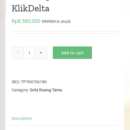
KlikDelta
Rp
8,580,000
999999 in stock
Add to cart
Set
Sofa
321
Seater
SKU:
TP784706186
KlikDelta
Category:
Sofa Ruang Tamu
quantity
Description