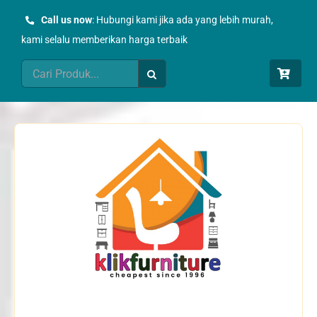
Skip
Call us now
: Hubungi kami jika ada yang lebih murah,
to
kami selalu memberikan harga terbaik
content
Search
for: