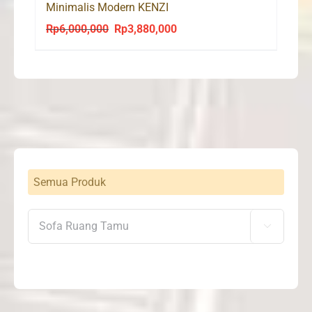
Minimalis Modern KENZI
Rp
6,000,000
Rp
3,880,000
Original
Current
price
price
was:
is:
Rp6,000,000.
Rp3,880,000.
Semua Produk
