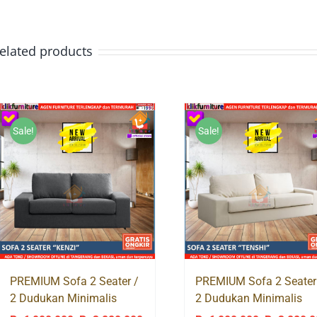
elated products
Sale!
Sale!
PREMIUM Sofa 2 Seater /
PREMIUM Sofa 2 Seater
2 Dudukan Minimalis
2 Dudukan Minimalis
Modern KENZI
Modern TENSHI