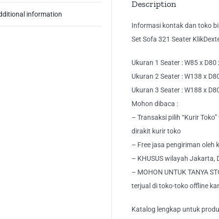
Description
dditional information
Informasi kontak dan toko bis
Set Sofa 321 Seater KlikDext
Ukuran 1 Seater : W85 x D80
Ukuran 2 Seater : W138 x D8
Ukuran 3 Seater : W188 x D8
Mohon dibaca :
– Transaksi pilih “Kurir Tok
dirakit kurir toko
– Free jasa pengiriman oleh k
– KHUSUS wilayah Jakarta, 
– MOHON UNTUK TANYA STO
terjual di toko-toko offline ka
Katalog lengkap untuk produk 