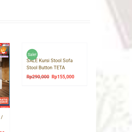
Sale!
SALE Kursi Stool Sofa
Stool Button TETA
Segitiga
Rp
290,000
Rp
155,000
Original
Current
price
price
was:
is:
Rp290,000.
Rp155,000.
 /