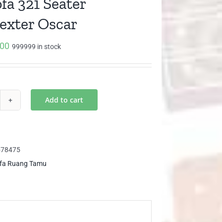
fa 321 Seater
exter Oscar
000
999999 in stock
Add to cart
fa
1
ter
578475
kDexter
fa Ruang Tamu
car
ntity