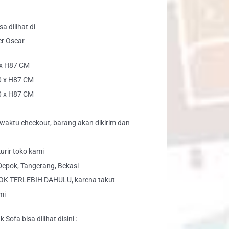
a dilihat di
er Oscar
 x H87 CM
0 x H87 CM
0 x H87 CM
o” waktu checkout, barang akan dikirim dan
urir toko kami
Depok, Tangerang, Bekasi
K TERLEBIH DAHULU, karena takut
mi
Sofa bisa dilihat disini :