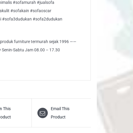
imalis #sofamurah #jualsofa
akulit #sofakain #sofaoscar
si #sofa3dudukan #sofa2dudukan
i produk furniture termurah sejak 1996 ——
ly Senin-Sabtu Jam 08.00 – 17.30
n This
Email This
roduct
Product