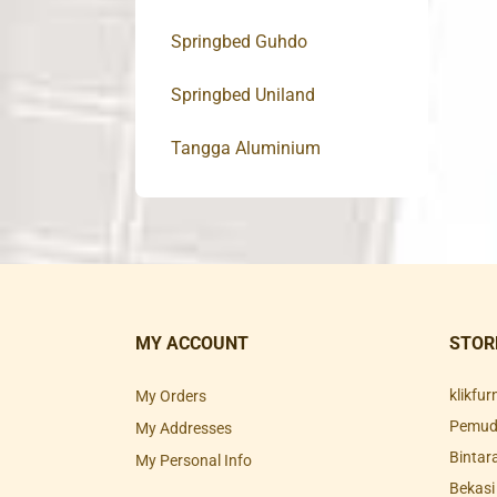
Springbed Guhdo
Springbed Uniland
Tangga Aluminium
MY ACCOUNT
STOR
klikfu
My Orders
Pemuda
My Addresses
Bintar
My Personal Info
Bekasi