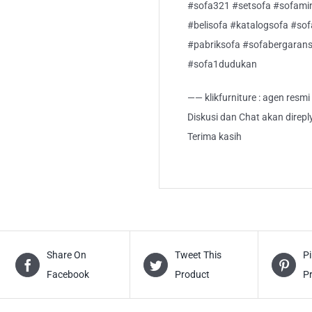
#sofa321 #setsofa #sofamin
#belisofa #katalogsofa #sof
#pabriksofa #sofabergaran
#sofa1dudukan
—— klikfurniture : agen resm
Diskusi dan Chat akan direp
Terima kasih
Share On
Tweet This
Pi
Facebook
Product
P