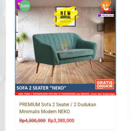
Sale!
PREMIUM Sofa 2 Seater / 2 Dudukan
Minimalis Modern NEKO
Rp
4,300,000
Rp
3,380,000
Original
Current
price
price