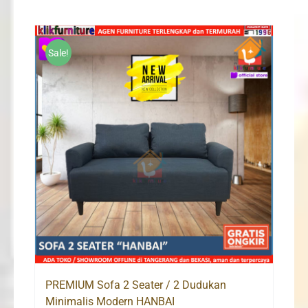
was:
is:
Rp4,300,000.
Rp3,380,000.
Sale!
PREMIUM Sofa 2 Seater / 2 Dudukan
Minimalis Modern HANBAI