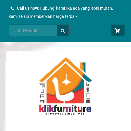
Skip
Call us now
: Hubungi kami jika ada yang lebih murah,
to
kami selalu memberikan harga terbaik
content
Search
for: