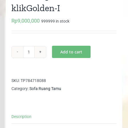
klikGolden-I
Rp
9,000,000
999999 in stock
Add to cart
Set
Sofa
321
Seater
SKU:
TP784718088
klikGolden-
Category:
Sofa Ruang Tamu
I
quantity
Description