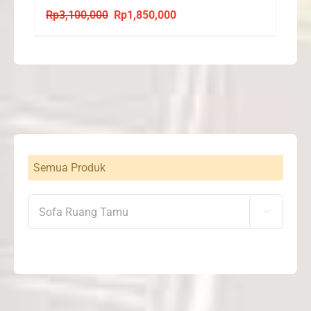
Rp
3,100,000
Rp
1,850,000
Original
Current
price
price
was:
is:
Rp3,100,000.
Rp1,850,000.
Semua Produk
