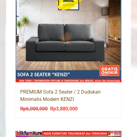
PREMIUM Sofa 2 Seater / 2 Dudukan
Minimalis Modern KENZI
Rp
6,000,000
Rp
3,880,000
Original
Current
price
price
was:
is:
Rp6,000,000.
Rp3,880,000.