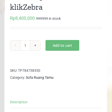
klikZebra
Rp
8,400,000
999999 in stock
Add to cart
Set
Sofa
321
Seater
SKU:
TP784758350
klikZebra
Category:
Sofa Ruang Tamu
quantity
Description