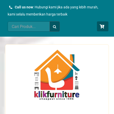
Skip
Call us now
: Hubungi kami jika ada yang lebih murah,
to
kami selalu memberikan harga terbaik
content
Search
for: