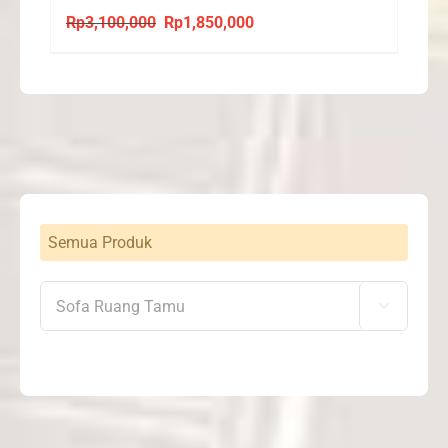
Rp
3,100,000
Rp
1,850,000
Original
Current
price
price
was:
is:
Rp3,100,000.
Rp1,850,000.
Semua Produk
