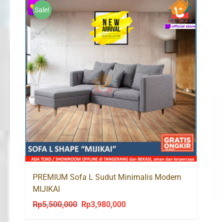
Sale!
PREMIUM Sofa L Sudut Minimalis Modern
MIJIKAI
Rp
5,500,000
Rp
3,980,000
Original
Current
price
price