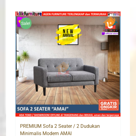
was:
is:
Rp5,500,000.
Rp3,980,000.
Sale!
PREMIUM Sofa 2 Seater / 2 Dudukan
Minimalis Modern AMAI