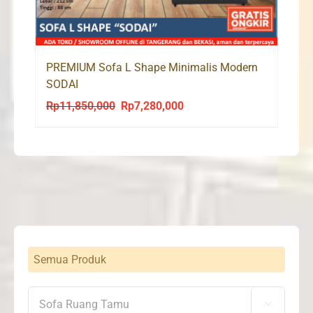
PREMIUM Sofa L Shape Minimalis Modern
SODAI
Rp
11,850,000
Rp
7,280,000
Original
Current
price
price
was:
is:
Rp11,850,000.
Rp7,280,000.
Semua Produk
