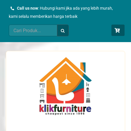
Skip
Call us now
: Hubungi kami jika ada yang lebih murah,
to
kami selalu memberikan harga terbaik
content
Search
for: