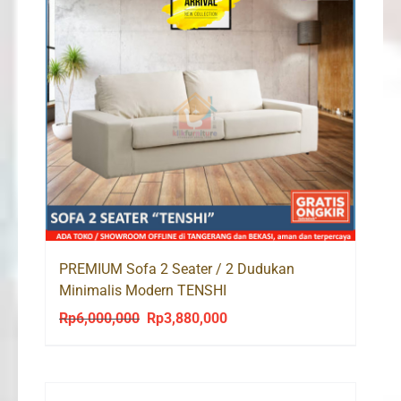
PREMIUM Sofa 2 Seater / 2 Dudukan
Minimalis Modern TENSHI
Rp
6,000,000
Rp
3,880,000
Original
Current
price
price
was:
is:
Rp6,000,000.
Rp3,880,000.