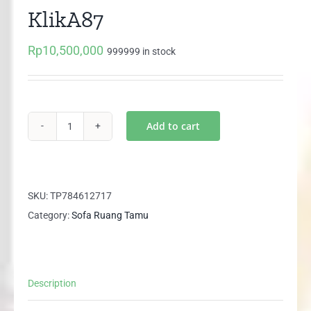
KlikA87
Rp
10,500,000
999999 in stock
Add to cart
Set
Sofa
Home
Theater
SKU:
TP784612717
KlikA87
Category:
Sofa Ruang Tamu
quantity
Description