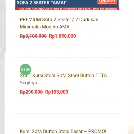
PREMIUM Sofa 2 Seater / 2 Dudukan
Minimalis Modern AMAI
Rp
3,100,000
Rp
1,850,000
Original
Current
price
price
was:
is:
Rp3,100,000.
Rp1,850,000.
Sale!
SALE Kursi Stool Sofa Stool Button TETA
Segitiga
Rp
290,000
Rp
155,000
Original
Current
price
price
was:
is:
Rp290,000.
Rp155,000.
Kursi Sofa Button Stool Besar – PROMO!