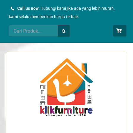
Skip
Call us now
: Hubungi kami jika ada yang lebih murah,
to
kami selalu memberikan harga terbaik
content
Search
for: