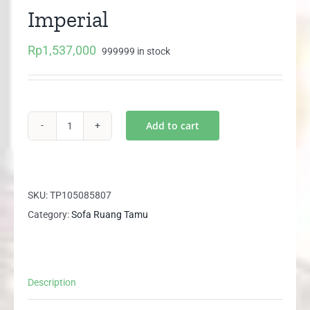
Imperial
Rp
1,537,000
999999 in stock
Add to cart
Sofa
1
Dudukan
BAROQUE
SKU:
TP105085807
Imperial
Category:
Sofa Ruang Tamu
quantity
Description