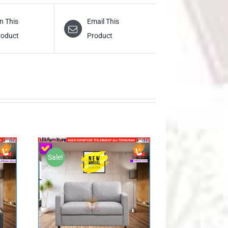
n This
Email This
roduct
Product
Sale!