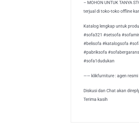
– MOHON UNTUK TANYA STO
terjual di toko-toko offline ka
Katalog lengkap untuk produk 
#sofa321 #setsofa #sofamin
#belisofa #katalogsofa #sof
#pabriksofa #sofabergaran
#sofa1dudukan
—— klikfurniture : agen resm
Diskusi dan Chat akan direp
Terima kasih