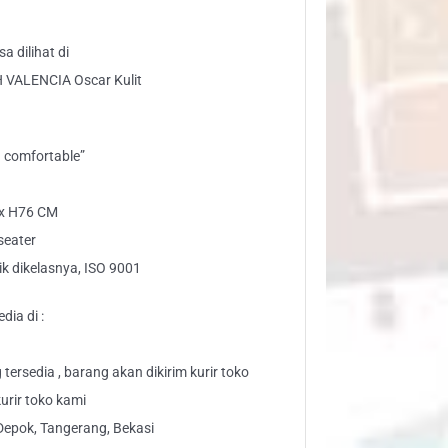
ntity
a dilihat di
H VALENCIA Oscar Kulit
d comfortable”
 x H76 CM
seater
ik dikelasnya, ISO 9001
dia di :
tersedia , barang akan dikirim kurir toko
urir toko kami
Depok, Tangerang, Bekasi