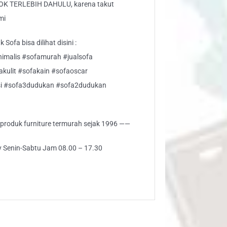
K TERLEBIH DAHULU, karena takut
mi
Sofa bisa dilihat disini :
imalis #sofamurah #jualsofa
akulit #sofakain #sofaoscar
si #sofa3dudukan #sofa2dudukan
i produk furniture termurah sejak 1996 ——
ly Senin-Sabtu Jam 08.00 – 17.30