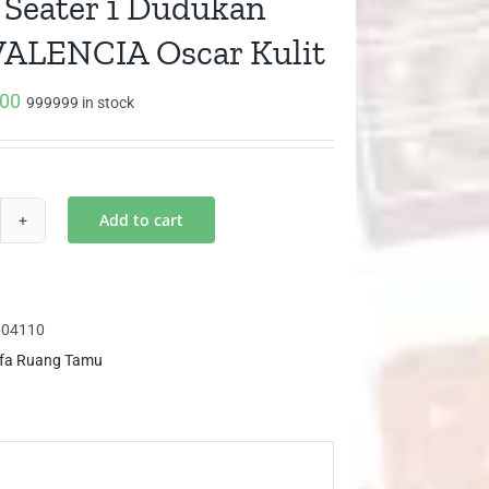
1 Seater 1 Dudukan
ALENCIA Oscar Kulit
000
999999 in stock
Add to cart
fa
ter
604110
dukan
fa Ruang Tamu
H
LENCIA
car
it