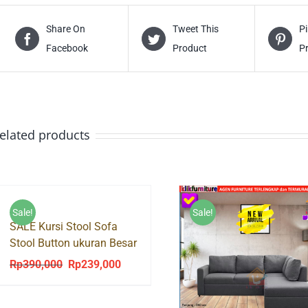
Share On
Tweet This
Pi
Facebook
Product
P
elated products
Sale!
Sale!
SALE Kursi Stool Sofa
Stool Button ukuran Besar
Rp
390,000
Rp
239,000
Original
Current
price
price
was:
is: