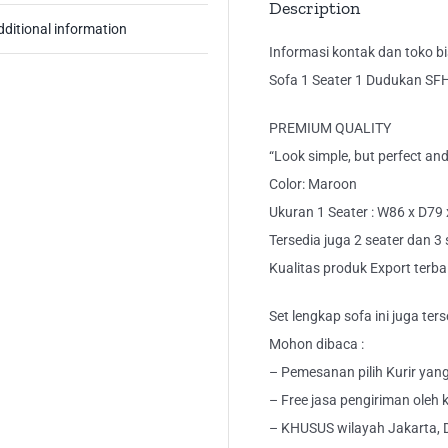
Description
qua
dditional information
Informasi kontak dan toko bis
Sofa 1 Seater 1 Dudukan SF
PREMIUM QUALITY
“Look simple, but perfect an
Color: Maroon
Ukuran 1 Seater : W86 x D79
Tersedia juga 2 seater dan 3 
Kualitas produk Export terba
Set lengkap sofa ini juga terse
Mohon dibaca :
– Pemesanan pilih Kurir yang 
– Free jasa pengiriman oleh k
– KHUSUS wilayah Jakarta, 