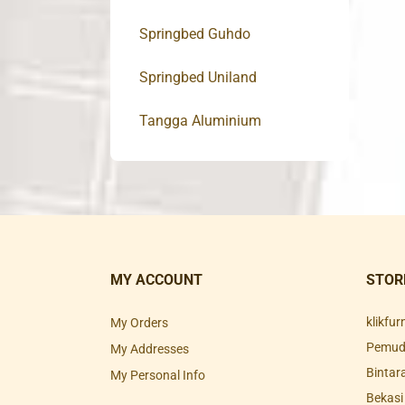
Springbed Guhdo
Springbed Uniland
Tangga Aluminium
MY ACCOUNT
STOR
klikfu
My Orders
Pemuda
My Addresses
Bintar
My Personal Info
Bekasi