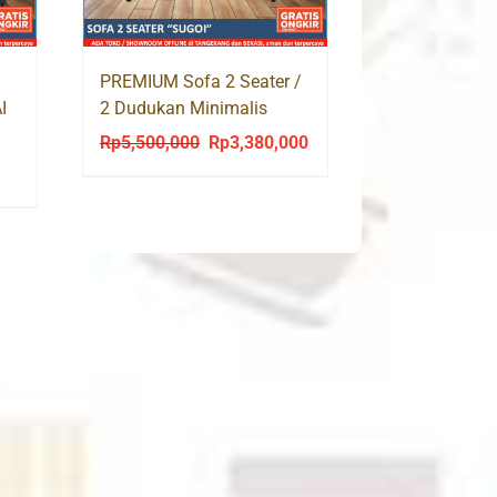
PREMIUM Sofa 2 Seater /
I
2 Dudukan Minimalis
Modern SUGOI
Rp
5,500,000
Rp
3,380,000
Original
Current
price
price
was:
is:
Rp5,500,000.
Rp3,380,000.