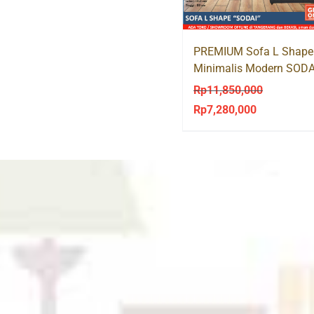
Rp390,000.
Rp239,000.
PREMIUM Sofa L Shape
Minimalis Modern SODA
Rp
11,850,000
Rp
7,280,000
Original
Current
price
price
was:
is:
Rp11,850,000.
Rp7,280,000.