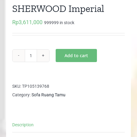
SHERWOOD Imperial
Rp
3,611,000
999999 in stock
Add to cart
Sofa
Leter
L
Minimalis
SKU:
TP105139768
SHERWOOD
Category:
Sofa Ruang Tamu
Imperial
quantity
Description