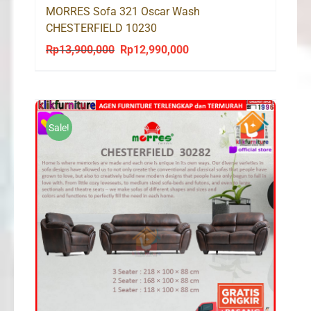
MORRES Sofa 321 Oscar Wash
CHESTERFIELD 10230
Rp
13,900,000
Rp
12,990,000
Original
Current
price
price
was:
is:
Rp13,900,000.
Rp12,990,000.
Sale!