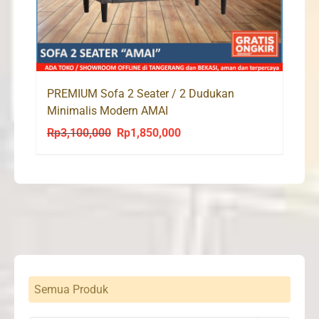
PREMIUM Sofa 2 Seater / 2 Dudukan
Minimalis Modern AMAI
Rp
3,100,000
Rp
1,850,000
Original
Current
price
price
was:
is:
Rp3,100,000.
Rp1,850,000.
Semua Produk