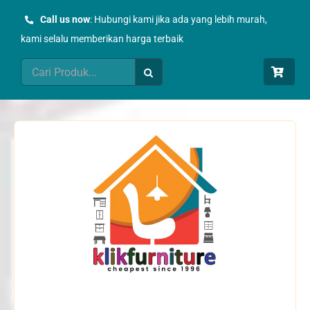
Skip
Call us now
: Hubungi kami jika ada yang lebih murah,
to
kami selalu memberikan harga terbaik
content
Search
for: