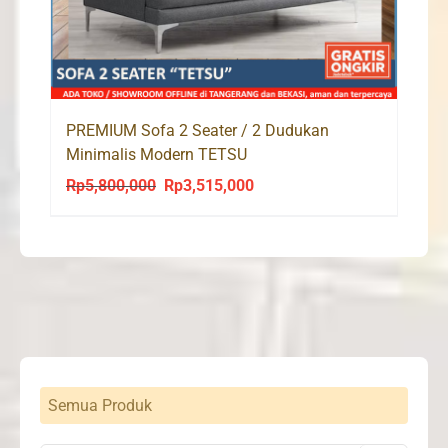
PREMIUM Sofa 2 Seater / 2 Dudukan
Minimalis Modern TETSU
Rp
5,800,000
Rp
3,515,000
Original
Current
price
price
was:
is:
Rp5,800,000.
Rp3,515,000.
Semua Produk