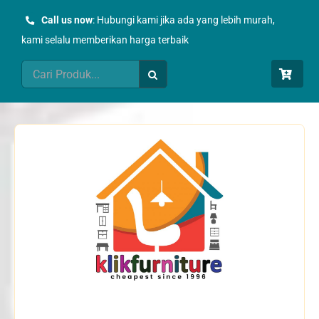
Skip
Call us now
: Hubungi kami jika ada yang lebih murah,
to
kami selalu memberikan harga terbaik
content
Search
for: