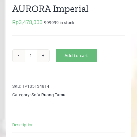
AURORA Imperial
Rp
3,478,000
999999 in stock
Add to cart
Sofa
Letter
L
Minimalis
SKU:
TP105134814
AURORA
Category:
Sofa Ruang Tamu
Imperial
quantity
Description