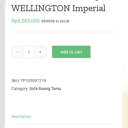
WELLINGTON Imperial
Rp
6,585,000
999999 in stock
Add to cart
Sofa
Model
Dudukan
321
SKU:
TP105097219
WELLINGTON
Category:
Sofa Ruang Tamu
Imperial
quantity
Description