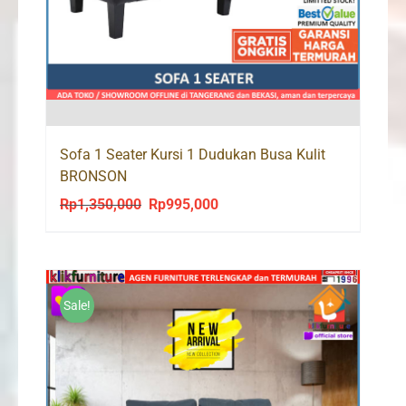
Sofa 1 Seater Kursi 1 Dudukan Busa Kulit
BRONSON
Rp
1,350,000
Rp
995,000
Original
Current
price
price
was:
is:
Rp1,350,000.
Rp995,000.
Sale!