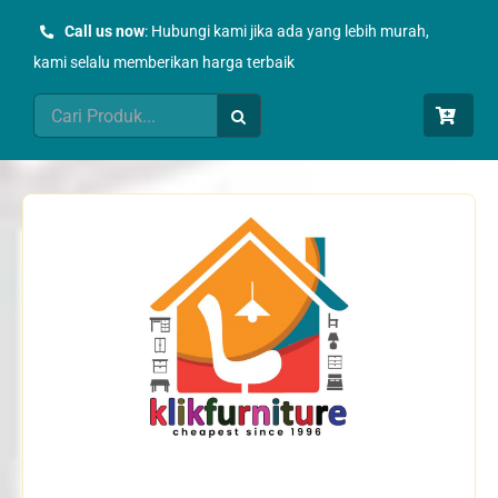
Skip
Call us now
: Hubungi kami jika ada yang lebih murah,
to
kami selalu memberikan harga terbaik
content
Search
for: