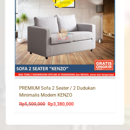
PREMIUM Sofa 2 Seater / 2 Dudukan
Minimalis Modern KENZO
Rp
5,500,000
Rp
3,380,000
Original
Current
price
price
was:
is:
Rp5,500,000.
Rp3,380,000.