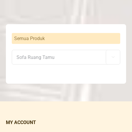
Semua Produk

MY ACCOUNT