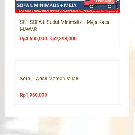
SET SOFA L Sudut MInimalis + Meja Kaca
MAWAR
Rp
3,600,000
Rp
2,398,000
Original
Current
price
price
was:
is:
Rp3,600,000.
Rp2,398,000.
Sofa L Wash Maroon Milan
Rp
1,960,000