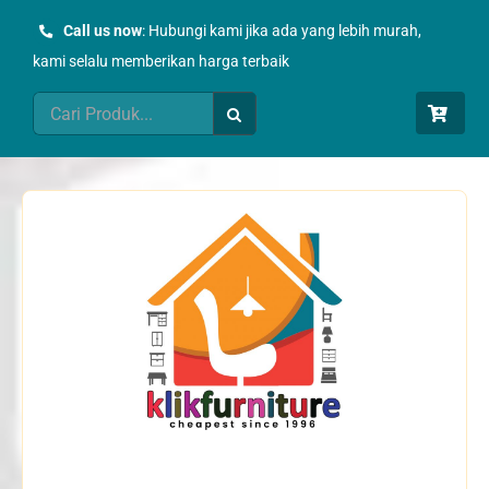
Skip
Call us now
: Hubungi kami jika ada yang lebih murah,
to
kami selalu memberikan harga terbaik
content
Search
for: