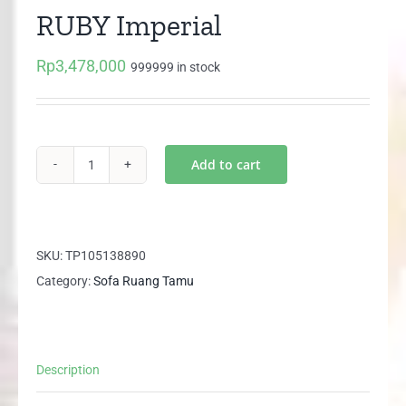
RUBY Imperial
Rp
3,478,000
999999 in stock
Add to cart
Sofa
Model
L
Minimalis
SKU:
TP105138890
RUBY
Category:
Sofa Ruang Tamu
Imperial
quantity
Description