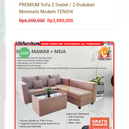
PREMIUM Sofa 2 Seater / 2 Dudukan
Minimalis Modern TENSHI
Rp
6,000,000
Rp
3,880,000
Original
Current
price
price
was:
is:
Rp6,000,000.
Rp3,880,000.
Sale!