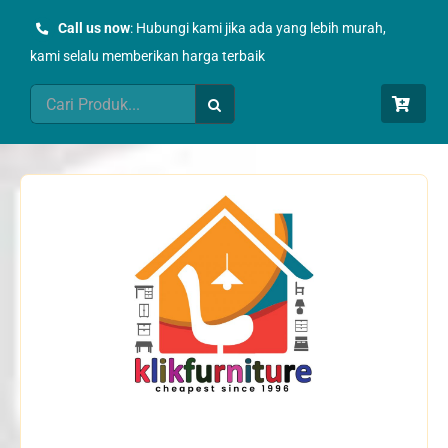
Skip
Call us now
: Hubungi kami jika ada yang lebih murah,
to
kami selalu memberikan harga terbaik
content
Search
for: