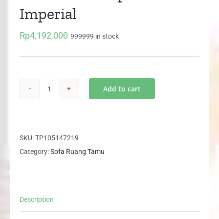
Imperial
Rp
4,192,000
999999 in stock
Add to cart
Sofa
Model
L
tipe
SKU:
TP105147219
GOLD
Category:
Sofa Ruang Tamu
Imperial
quantity
Description