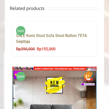
Related products
Sale!
SALE Kursi Stool Sofa Stool Button TETA
Segitiga
Rp
290,000
Rp
155,000
Original
Current
price
price
was:
is:
Rp290,000.
Rp155,000.
Sale!