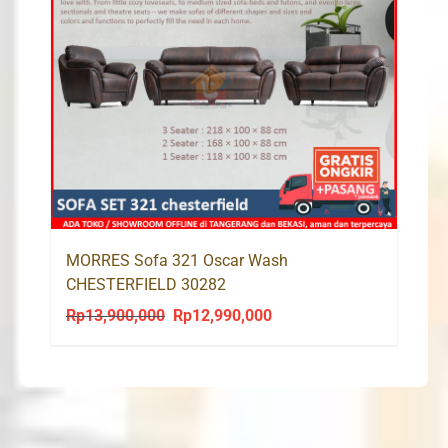
MORRES Sofa 321 Oscar Wash
CHESTERFIELD 30282
Rp
13,900,000
Rp
12,990,000
Original
Current
price
price
was:
is:
Rp13,900,000.
Rp12,990,000.