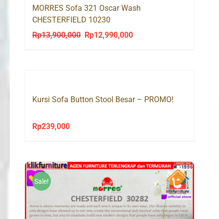
MORRES Sofa 321 Oscar Wash
CHESTERFIELD 10230
Rp
13,900,000
Rp
12,990,000
Original
Current
price
price
was:
is:
Rp13,900,000.
Rp12,990,000.
Kursi Sofa Button Stool Besar – PROMO!
Rp
239,000
Sale!