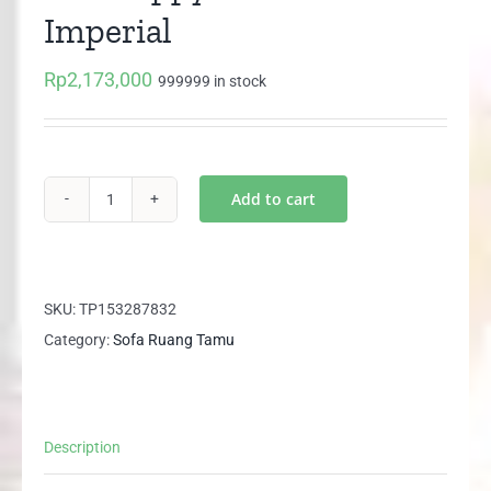
Imperial
Rp
2,173,000
999999 in stock
Add to cart
Sofa
Poppy
2
Dudukan
SKU:
TP153287832
Imperial
Category:
Sofa Ruang Tamu
quantity
Description