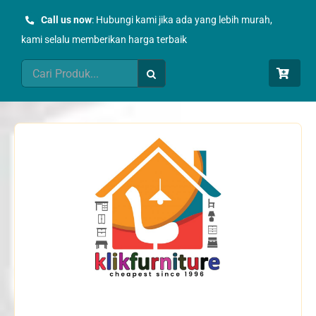
Skip
Call us now
: Hubungi kami jika ada yang lebih murah,
to
kami selalu memberikan harga terbaik
content
Search
for: