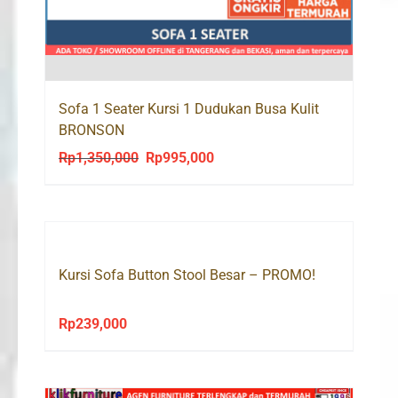
Sofa 1 Seater Kursi 1 Dudukan Busa Kulit
BRONSON
Rp
1,350,000
Rp
995,000
Original
Current
price
price
was:
is:
Rp1,350,000.
Rp995,000.
Kursi Sofa Button Stool Besar – PROMO!
Rp
239,000