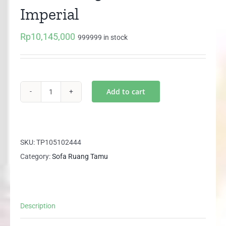
Imperial
Rp
10,145,000
999999 in stock
Add to cart
Sofa
Wash
321
SAKURA
SKU:
TP105102444
Imperial
Category:
Sofa Ruang Tamu
quantity
Description