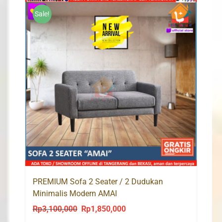
Sale!
PREMIUM Sofa 2 Seater / 2 Dudukan
Minimalis Modern AMAI
Rp
3,100,000
Rp
1,850,000
Original
Current