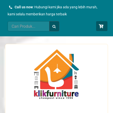
Skip
Call us now
: Hubungi kami jika ada yang lebih murah,
to
kami selalu memberikan harga terbaik
content
Search
for: