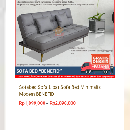
Sofabed Sofa Lipat Sofa Bed Minimalis
Modern BENEFID
Rp
1,899,000
Rp
2,098,000
Price
–
range:
Rp1,899,000
through