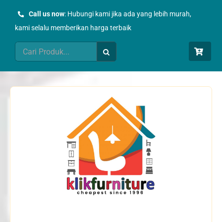
Skip
Call us now
: Hubungi kami jika ada yang lebih murah,
to
kami selalu memberikan harga terbaik
content
Search
for: