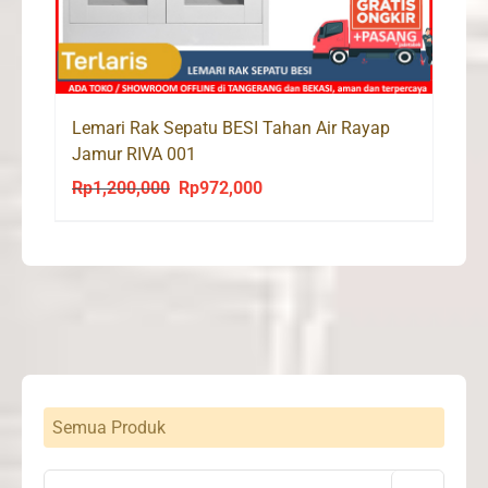
Lemari Rak Sepatu BESI Tahan Air Rayap
Jamur RIVA 001
Rp
1,200,000
Rp
972,000
Original
Current
price
price
was:
is:
Rp1,200,000.
Rp972,000.
Semua Produk