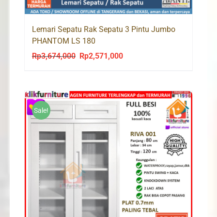
Lemari Sepatu Rak Sepatu 3 Pintu Jumbo
PHANTOM LS 180
Rp
3,674,000
Rp
2,571,000
Original
Current
price
price
was:
is:
Rp3,674,000.
Rp2,571,000.
Sale!