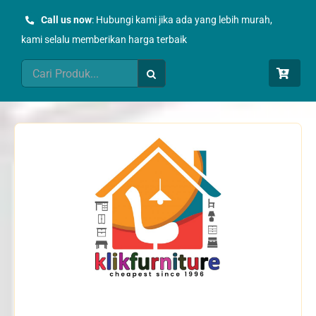
Skip
Call us now
: Hubungi kami jika ada yang lebih murah,
to
kami selalu memberikan harga terbaik
content
Search
for: