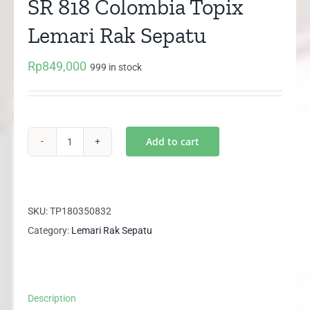
SR 818 Colombia Topix
Lemari Rak Sepatu
Rp
849,000
999 in stock
Add to cart
SR
818
Colombia
Topix
SKU:
TP180350832
Lemari
Category:
Lemari Rak Sepatu
Rak
Sepatu
quantity
Description