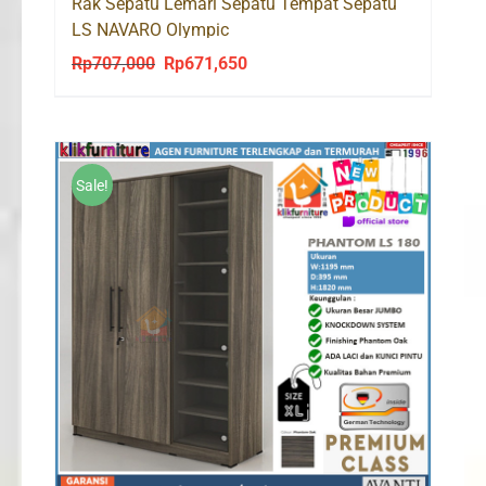
Rak Sepatu Lemari Sepatu Tempat Sepatu
LS NAVARO Olympic
Rp
707,000
Rp
671,650
Original
Current
price
price
was:
is:
Rp707,000.
Rp671,650.
Sale!