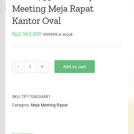
Meeting Meja Rapat
Kantor Oval
Rp
2,565,000
999999 in stock
Add to cart
UCT
2755
UNO
Meja
SKU:
TP1704034881
Meeting
Category:
Meja Meeting Rapat
Meja
Rapat
Kantor