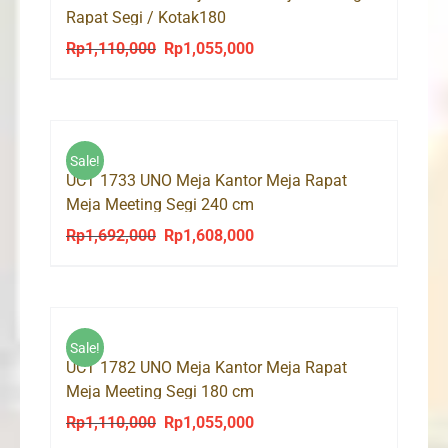
Rapat Segi / Kotak180
Rp
1,110,000
Rp
1,055,000
Original
Current
price
price
was:
is:
Rp1,110,000.
Rp1,055,000.
Sale!
UCT 1733 UNO Meja Kantor Meja Rapat
Meja Meeting Segi 240 cm
Rp
1,692,000
Rp
1,608,000
Original
Current
price
price
was:
is:
Rp1,692,000.
Rp1,608,000.
Sale!
UCT 1782 UNO Meja Kantor Meja Rapat
Meja Meeting Segi 180 cm
Rp
1,110,000
Rp
1,055,000
Original
Current