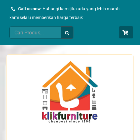
Skip
Call us now
: Hubungi kami jika ada yang lebih murah,
to
kami selalu memberikan harga terbaik
content
Search
for: