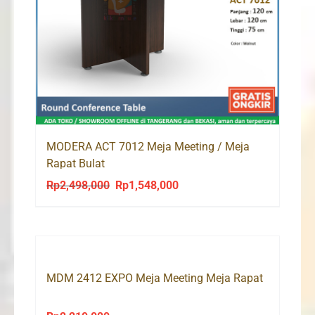
MODERA ACT 7012 Meja Meeting / Meja
Rapat Bulat
Rp
2,498,000
Rp
1,548,000
Original
Current
price
price
was:
is:
Rp2,498,000.
Rp1,548,000.
MDM 2412 EXPO Meja Meeting Meja Rapat