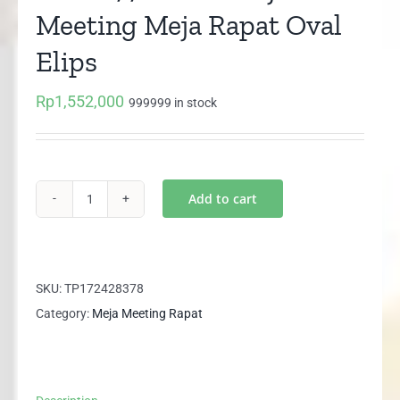
Meeting Meja Rapat Oval
Elips
Rp
1,552,000
999999 in stock
Add to cart
UCT
8776
UNO
Meja
SKU:
TP172428378
Meeting
Category:
Meja Meeting Rapat
Meja
Rapat
Oval