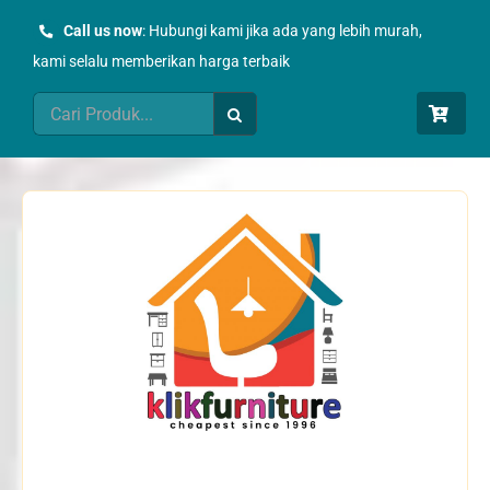
Skip
Call us now
: Hubungi kami jika ada yang lebih murah,
to
kami selalu memberikan harga terbaik
content
Search
for: