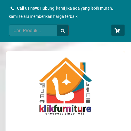
Skip
Call us now
: Hubungi kami jika ada yang lebih murah,
to
kami selalu memberikan harga terbaik
content
Search
for: