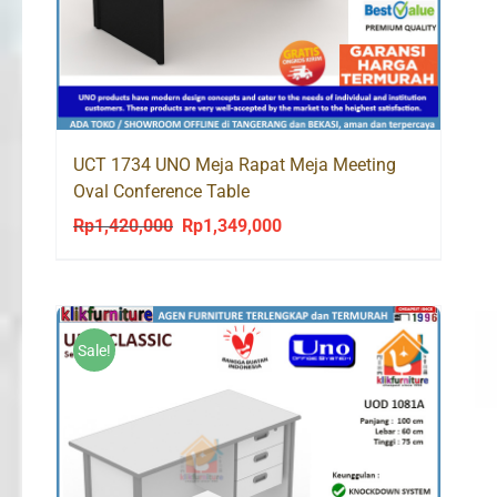
UCT 1734 UNO Meja Rapat Meja Meeting
Oval Conference Table
Rp
1,420,000
Rp
1,349,000
Original
Current
price
price
was:
is:
Rp1,420,000.
Rp1,349,000.
Sale!