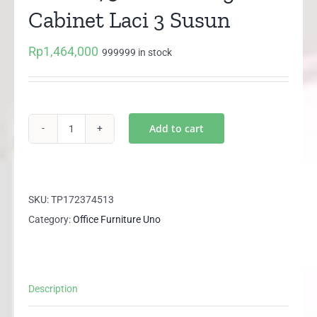
Cabinet Laci 3 Susun
Rp
1,464,000
999999 in stock
Add to cart
UFL
8273
UNO
Filing
SKU:
TP172374513
Cabinet
Category:
Office Furniture Uno
Laci
3
Susun
Description
quantity