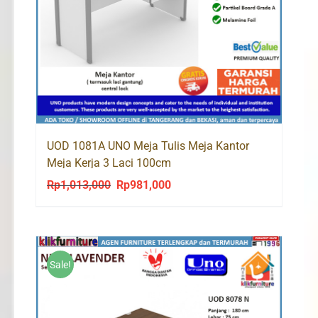
UOD 1081A UNO Meja Tulis Meja Kantor
Meja Kerja 3 Laci 100cm
Rp
1,013,000
Rp
981,000
Original
Current
price
price
was:
is:
Rp1,013,000.
Rp981,000.
Sale!