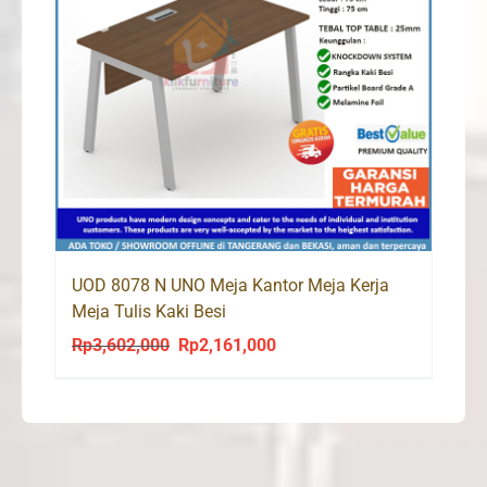
UOD 8078 N UNO Meja Kantor Meja Kerja
Meja Tulis Kaki Besi
Rp
3,602,000
Rp
2,161,000
Original
Current
price
price
was:
is:
Rp3,602,000.
Rp2,161,000.