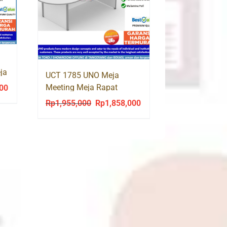
ja
UCT 1785 UNO Meja
Meeting Meja Rapat
000
Current
Kantor Oval Classic
price
Rp
1,955,000
Rp
1,858,000
Original
Current
is:
price
price
0.
Rp3,534,000.
was:
is:
Rp1,955,000.
Rp1,858,000.