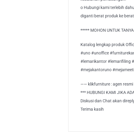
o Hubungi kami terlebih dahu
diganti berat produk ke berat
***** MOHON UNTUK TANYA S
Katalog lengkap produk Office
#uno #unoffice #furnitureka
#lemarikantor #lemarifiling 
#mejakantoruno #mejameeti
—— klikfurniture : agen resm
*** HUBUNGI KAMI JIKA AD
Diskusi dan Chat akan direp
Terima kasih