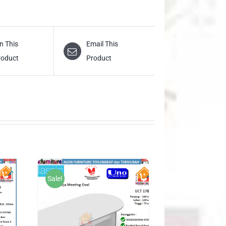
n This
Email This
roduct
Product
Sale!