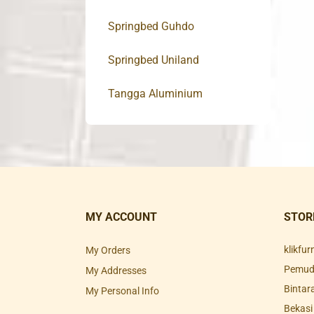
Springbed Guhdo
Springbed Uniland
Tangga Aluminium
MY ACCOUNT
STOR
klikfu
My Orders
Pemuda
My Addresses
Bintar
My Personal Info
Bekasi