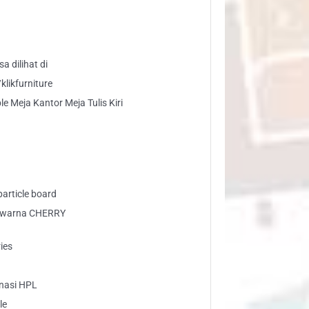
ntor
ja
is
a dilihat di
ntity
likfurniture
e Meja Kantor Meja Tulis Kiri
article board
a warna CHERRY
ies
inasi HPL
le