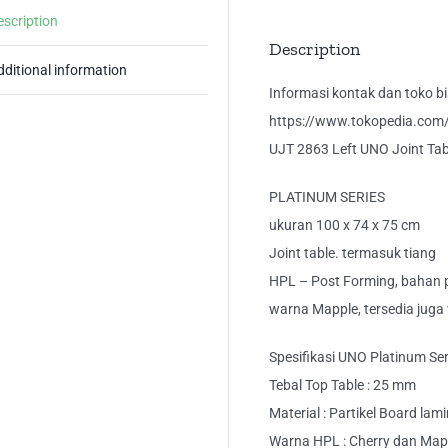
Ka
escription
Me
Description
Tul
dditional information
Kiri
Informasi kontak dan toko bis
qua
https://www.tokopedia.com/k
UJT 2863 Left UNO Joint Tabl
PLATINUM SERIES
ukuran 100 x 74 x 75 cm
Joint table. termasuk tiang
HPL – Post Forming, bahan p
warna Mapple, tersedia jug
Spesifikasi UNO Platinum Ser
Tebal Top Table : 25 mm
Material : Partikel Board lam
Warna HPL : Cherry dan Map