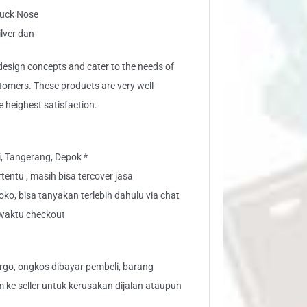
Duck Nose
ilver dan
sign concepts and cater to the needs of
stomers. These products are very well-
e heighest satisfaction.
i, Tangerang, Depok *
tentu , masih bisa tercover jasa
toko, bisa tanyakan terlebih dahulu via chat
" waktu checkout
go, ongkos dibayar pembeli, barang
aim ke seller untuk kerusakan dijalan ataupun