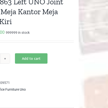
863 Left UNO Joint
 Meja Kantor Meja
Kiri
000
999999 in stock
Add to cart
T
63
t
O
109571
nt
fice Furniture Uno
le
ja