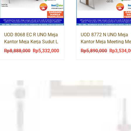
UOD 8068 EC R UNO Meja
UOD 8772 N UNO Meja
Kantor Meja Kerja Sudut L
Kantor Meja Meeting Me
Kaki Besi
Rapat Kaki Besi
Rp
8,888,000
Rp
5,332,000
Rp
5,890,000
Rp
3,534,
Original
Current
Original
price
price
price
was:
is:
was:
Rp8,888,000.
Rp5,332,000.
Rp5,890,00