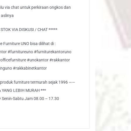
lu via chat untuk perkiraan ongkos dan
 aslinya
TOK VIA DISKUSI / CHAT *****
 Furniture UNO bisa dilihat di :
ntor #furnitureuno #furniturekantoruno
#officefurniture #unokantor #rakkantor
nguno #rakkabinetkantor
i produk furniture termurah sejak 1996 ——
A YANG LEBIH MURAH ***
ly Senin-Sabtu Jam 08.00 – 17.30