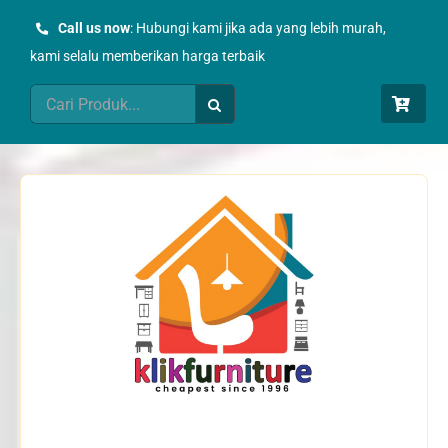
Skip
Call us now
: Hubungi kami jika ada yang lebih murah,
to
kami selalu memberikan harga terbaik
content
Search
for: