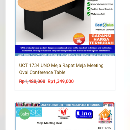
UCT 1734 UNO Meja Rapat Meja Meeting
Oval Conference Table
Rp
1,420,000
Rp
1,349,000
Original
Current
price
price
was:
is:
Rp1,420,000.
Rp1,349,000.
Sale!