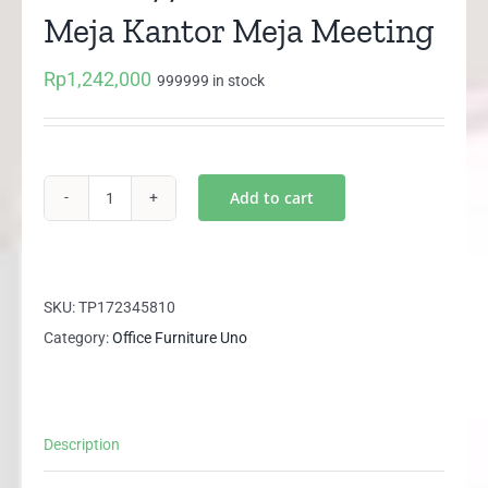
Meja Kantor Meja Meeting
Rp
1,242,000
999999 in stock
Add to cart
UJT
8877
UNO
Joint
SKU:
TP172345810
Table
Category:
Office Furniture Uno
Meja
Kantor
Meja
Description
Meeting
quantity