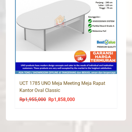
UCT 1785 UNO Meja Meeting Meja Rapat
Kantor Oval Classic
Rp
1,955,000
Rp
1,858,000
Original
Current
price
price
was:
is:
Rp1,955,000.
Rp1,858,000.