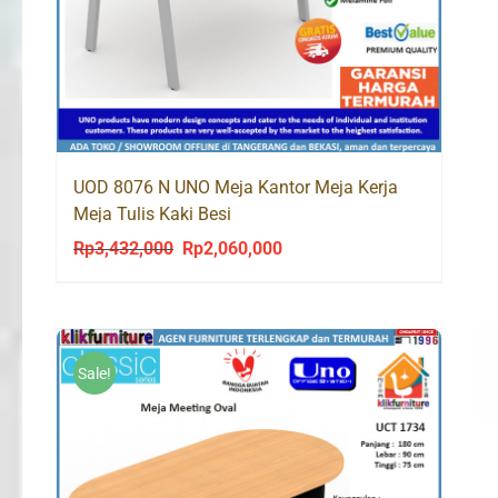
UOD 8076 N UNO Meja Kantor Meja Kerja
Meja Tulis Kaki Besi
Rp
3,432,000
Rp
2,060,000
Original
Current
price
price
was:
is:
Rp3,432,000.
Rp2,060,000.
Sale!