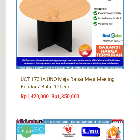
UCT 1731A UNO Meja Rapat Meja Meeting
Bundar / Bulat 120cm
Rp
1,420,000
Rp
1,350,000
Original
Current
price
price
was:
is:
Rp1,420,000.
Rp1,350,000.
Sale!