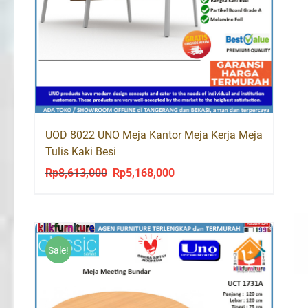
UOD 8022 UNO Meja Kantor Meja Kerja Meja
Tulis Kaki Besi
Rp
8,613,000
Rp
5,168,000
Original
Current
price
price
was:
is:
Rp8,613,000.
Rp5,168,000.
Sale!