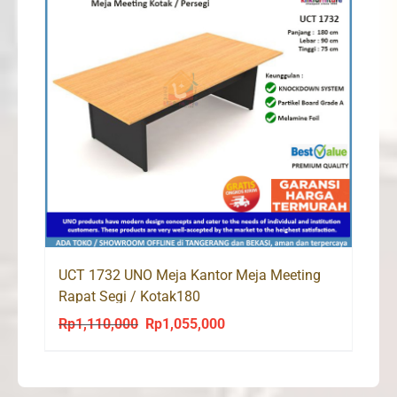
UCT 1732 UNO Meja Kantor Meja Meeting
Rapat Segi / Kotak180
Rp
1,110,000
Rp
1,055,000
Original
Current
price
price
was:
is: