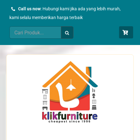
Skip
Call us now
: Hubungi kami jika ada yang lebih murah,
to
kami selalu memberikan harga terbaik
content
Search
for: