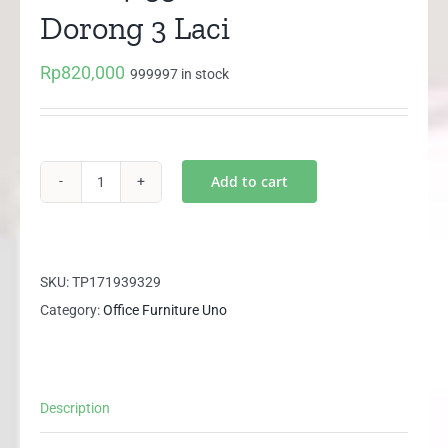
Dorong 3 Laci
Rp
820,000
999997 in stock
Add to cart
UMP
4155
UNO
GOLD
SKU:
TP171939329
Laci
Category:
Office Furniture Uno
Dorong
3
Laci
Description
quantity