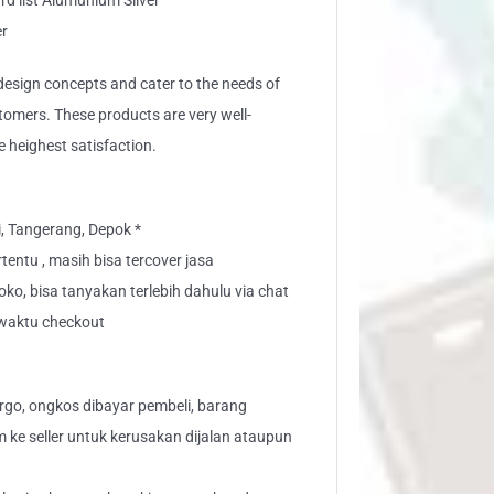
ard list Alumunium Silver
er
sign concepts and cater to the needs of
stomers. These products are very well-
e heighest satisfaction.
i, Tangerang, Depok *
tentu , masih bisa tercover jasa
toko, bisa tanyakan terlebih dahulu via chat
" waktu checkout
go, ongkos dibayar pembeli, barang
aim ke seller untuk kerusakan dijalan ataupun