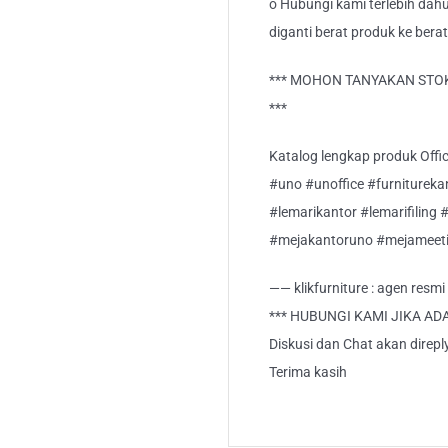
o Hubungi kami terlebih dahu
diganti berat produk ke berat
*** MOHON TANYAKAN STOK
***
Katalog lengkap produk Office
#uno #unoffice #furnitureka
#lemarikantor #lemarifiling 
#mejakantoruno #mejameet
—— klikfurniture : agen resm
*** HUBUNGI KAMI JIKA AD
Diskusi dan Chat akan direp
Terima kasih