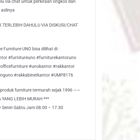
lu via chat untuk perkiraan ongkos dan
 aslinya
 TERLEBIH DAHULU VIA DISKUSI/CHAT
 Furniture UNO bisa dilihat di :
ntor #furnitureuno #furniturekantoruno
#officefurniture #unokantor #rakkantor
inguno #rakkabinetkantor #UMP8176
i produk furniture termurah sejak 1996 ——
A YANG LEBIH MURAH ***
ly Senin-Sabtu Jam 08.00 – 17.30