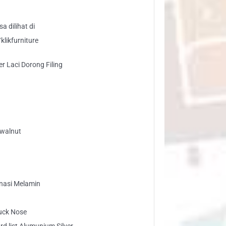
a dilihat di
likfurniture
 Laci Dorong Filing
 walnut
inasi Melamin
Duck Nose