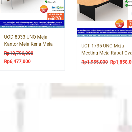
UOD 8033 UNO Meja
Kantor Meja Kerja Meja
UCT 1735 UNO Meja
Tulis Kaki Besi
Meeting Meja Rapat Ova
Rp
10,796,000
240 cm
Rp
6,477,000
Original
Current
Rp
1,955,000
Rp
1,858,
Original
price
price
price
was:
is:
was:
Rp10,796,000.
Rp6,477,000.
Rp1,955,00