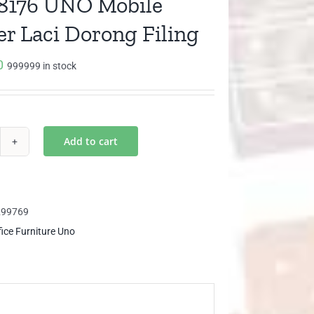
8176 UNO Mobile
r Laci Dorong Filing
0
999999 in stock
Add to cart
P
76
O
ile
299769
awer
fice Furniture Uno
i
rong
ing
ntity