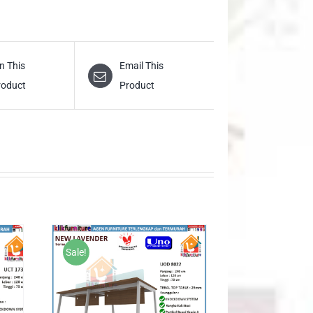
n This
Email This
roduct
Product
Sale!