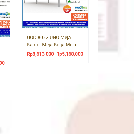
UOD 8022 UNO Meja
Kantor Meja Kerja Meja
Tulis Kaki Besi
l
Rp
8,613,000
Rp
5,168,000
Original
Current
price
price
000
Current
was:
is:
price
Rp8,613,000.
Rp5,168,000.
is:
0.
Rp1,858,000.