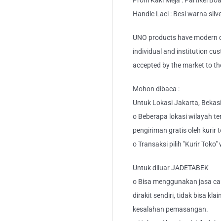
Profil Kaki Meja : Partikel Bo
Handle Laci : Besi warna silv
UNO products have modern de
individual and institution cu
accepted by the market to th
Mohon dibaca :
Untuk Lokasi Jakarta, Bekas
o Beberapa lokasi wilayah ter
pengiriman gratis oleh kurir 
o Transaksi pilih "Kurir Toko
Untuk diluar JADETABEK
o Bisa menggunakan jasa car
dirakit sendiri, tidak bisa kl
kesalahan pemasangan.