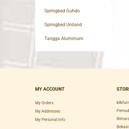
Springbed Guhdo
Springbed Uniland
Tangga Aluminium
MY ACCOUNT
STOR
klikfu
My Orders
Pemuda
My Addresses
Bintar
My Personal Info
Bekasi