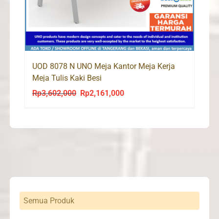
UOD 8078 N UNO Meja Kantor Meja Kerja
Meja Tulis Kaki Besi
Rp
3,602,000
Rp
2,161,000
Original
Current
price
price
was:
is:
Rp3,602,000.
Rp2,161,000.
Semua Produk