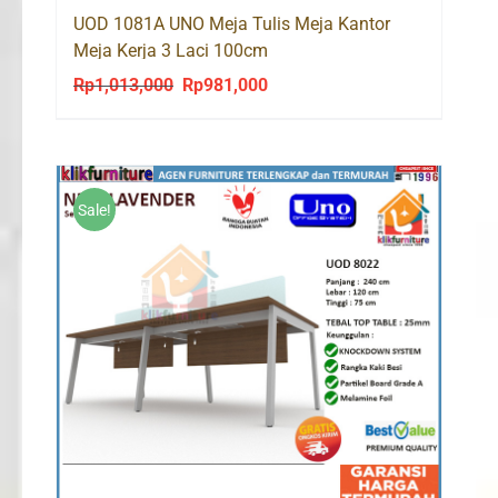
UOD 1081A UNO Meja Tulis Meja Kantor
Meja Kerja 3 Laci 100cm
Rp
1,013,000
Rp
981,000
Original
Current
price
price
was:
is:
Rp1,013,000.
Rp981,000.
Sale!