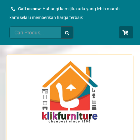
Skip
Call us now
: Hubungi kami jika ada yang lebih murah,
to
kami selalu memberikan harga terbaik
content
Search
for: