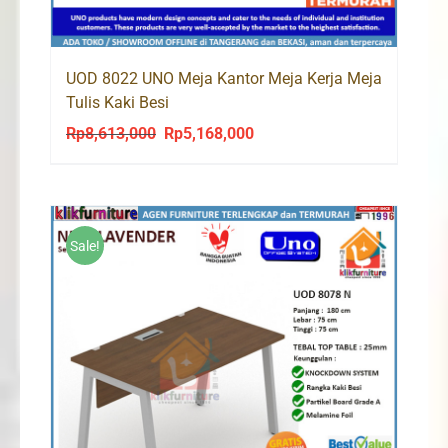
UOD 8022 UNO Meja Kantor Meja Kerja Meja
Tulis Kaki Besi
Rp
8,613,000
Rp
5,168,000
Original
Current
price
price
was:
is:
Rp8,613,000.
Rp5,168,000.
Sale!