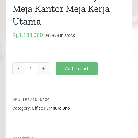
Meja Kantor Meja Kerja
Utama
Rp
1,138,000
999999 in stock
Add to cart
UOD
1088
UNO
Meja
SKU:
TP171636404
Tulis
Category:
Office Furniture Uno
Meja
Kantor
Meja