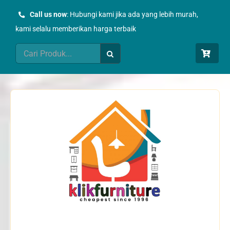
Skip
Call us now
: Hubungi kami jika ada yang lebih murah,
to
kami selalu memberikan harga terbaik
content
Search
for: