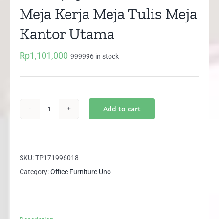
Meja Kerja Meja Tulis Meja
Kantor Utama
Rp
1,101,000
999996 in stock
Add to cart
UOD
4052A
UNO
GOLD
SKU:
TP171996018
Meja
Category:
Office Furniture Uno
Kerja
Meja
Tulis