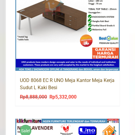
UOD 8068 EC R UNO Meja Kantor Meja Kerja
Sudut L Kaki Besi
Rp
8,888,000
Rp
5,332,000
Original
Current
price
price
was:
is:
Rp8,888,000.
Rp5,332,000.
Sale!