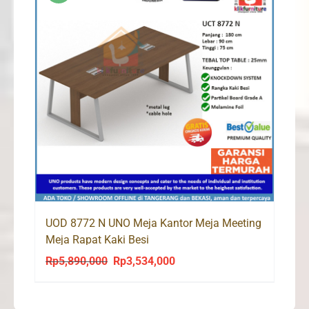
UOD 8772 N UNO Meja Kantor Meja Meeting
Meja Rapat Kaki Besi
Rp
5,890,000
Rp
3,534,000
Original
Current
price
price
was:
is: