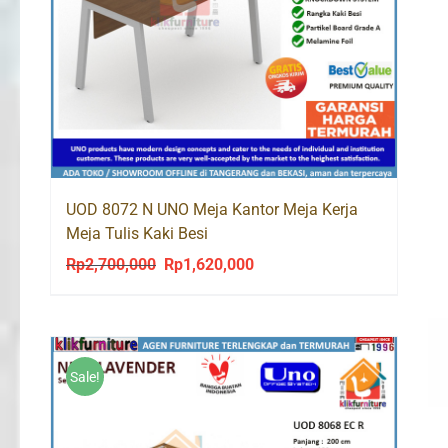
UOD 8072 N UNO Meja Kantor Meja Kerja
Meja Tulis Kaki Besi
Rp
2,700,000
Rp
1,620,000
Original
Current
price
price
was:
is:
Rp2,700,000.
Rp1,620,000.
Sale!