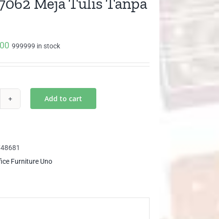
062 Meja Tulis Tanpa
000
999999 in stock
Add to cart
D
62
ja
is
748681
npa
fice Furniture Uno
i
ntity