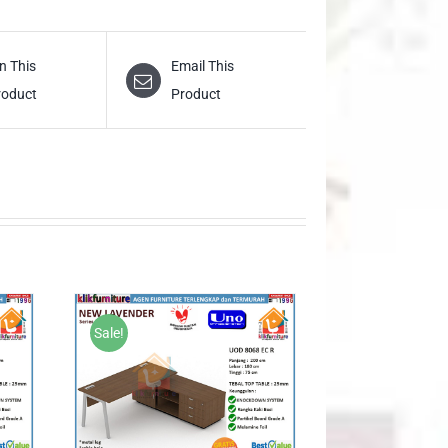
n This
Email This
roduct
Product
Sale!