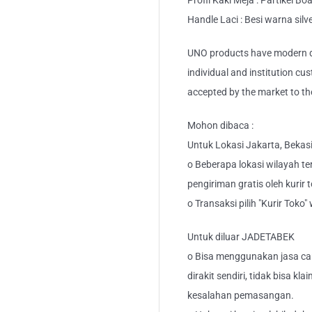
Profil Kaki Meja : Partikel Bo
Handle Laci : Besi warna silv
UNO products have modern de
individual and institution cu
accepted by the market to th
Mohon dibaca :
Untuk Lokasi Jakarta, Bekas
o Beberapa lokasi wilayah ter
pengiriman gratis oleh kurir 
o Transaksi pilih "Kurir Toko
Untuk diluar JADETABEK
o Bisa menggunakan jasa car
dirakit sendiri, tidak bisa kl
kesalahan pemasangan.