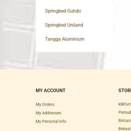
Springbed Guhdo
Springbed Uniland
Tangga Aluminium
MY ACCOUNT
STOR
klikfu
My Orders
Pemuda
My Addresses
Bintar
My Personal Info
Bekasi