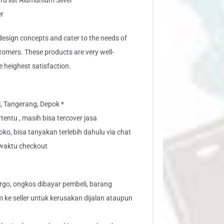
ard list Alumunium Silver
er
sign concepts and cater to the needs of
stomers. These products are very well-
e heighest satisfaction.
i, Tangerang, Depok *
tentu , masih bisa tercover jasa
toko, bisa tanyakan terlebih dahulu via chat
" waktu checkout
go, ongkos dibayar pembeli, barang
aim ke seller untuk kerusakan dijalan ataupun