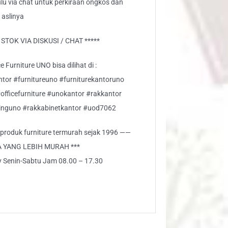
lu via chat untuk perkiraan ongkos dan
 aslinya
TOK VIA DISKUSI / CHAT *****
 Furniture UNO bisa dilihat di :
ntor #furnitureuno #furniturekantoruno
#officefurniture #unokantor #rakkantor
nguno #rakkabinetkantor #uod7062
i produk furniture termurah sejak 1996 ——
A YANG LEBIH MURAH ***
ly Senin-Sabtu Jam 08.00 – 17.30