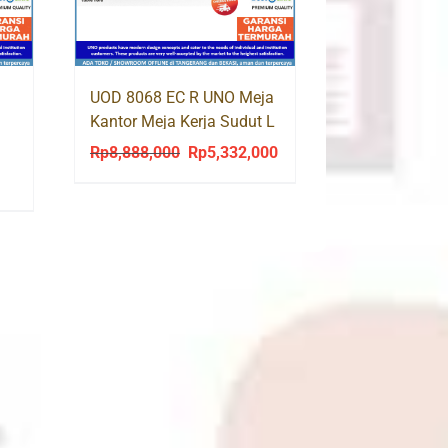
UOD 8068 EC R UNO Meja
Kantor Meja Kerja Sudut L
Kaki Besi
Rp
8,888,000
Rp
5,332,000
Original
Current
price
price
was:
is:
Rp8,888,000.
Rp5,332,000.