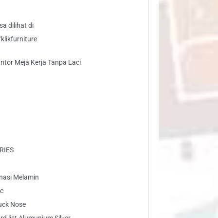
a dilihat di
likfurniture
ntor Meja Kerja Tanpa Laci
RIES
inasi Melamin
te
Duck Nose