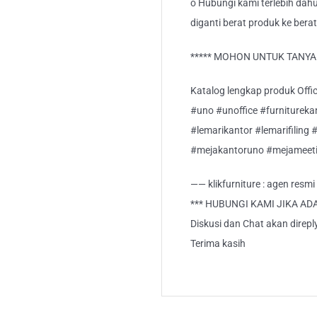
o Hubungi kami terlebih dahu
diganti berat produk ke berat
***** MOHON UNTUK TANYA S
Katalog lengkap produk Office
#uno #unoffice #furnitureka
#lemarikantor #lemarifiling 
#mejakantoruno #mejameeti
—— klikfurniture : agen resm
*** HUBUNGI KAMI JIKA AD
Diskusi dan Chat akan direp
Terima kasih