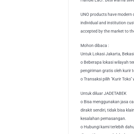
Handle Laci : Besi warna silv
UNO products have modern de
individual and institution cu
accepted by the market to th
Mohon dibaca :
Untuk Lokasi Jakarta, Bekas
o Beberapa lokasi wilayah ter
pengiriman gratis oleh kurir 
o Transaksi pilih "Kurir Toko
Untuk diluar JADETABEK
o Bisa menggunakan jasa car
dirakit sendiri, tidak bisa kl
kesalahan pemasangan.
o Hubungi kami terlebih dahu