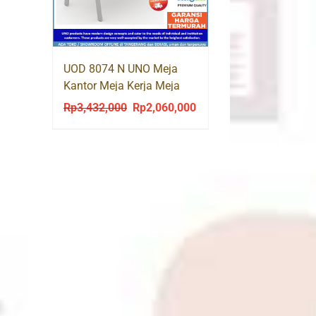
is:
0.
Rp1,210,000.
UOD 8074 N UNO Meja
Kantor Meja Kerja Meja
Tulis Kaki Besi
Rp
3,432,000
Rp
2,060,000
Original
Current
price
price
was:
is:
Rp3,432,000.
Rp2,060,000.