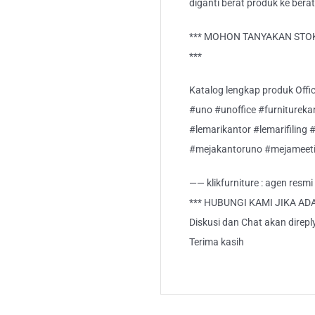
diganti berat produk ke berat
*** MOHON TANYAKAN STOK
***
Katalog lengkap produk Office
#uno #unoffice #furnitureka
#lemarikantor #lemarifiling 
#mejakantoruno #mejameet
—— klikfurniture : agen resm
*** HUBUNGI KAMI JIKA AD
Diskusi dan Chat akan direp
Terima kasih