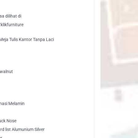
a dilihat di
likfurniture
ja Tulis Kantor Tanpa Laci
 walnut
inasi Melamin
Duck Nose
ard list Alumunium Silver