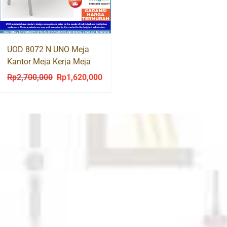
was:
Rp1,273,00
UOD 8072 N UNO Meja
Kantor Meja Kerja Meja
Tulis Kaki Besi
Rp
2,700,000
Rp
1,620,000
Original
Current
price
price
was:
is:
Rp2,700,000.
Rp1,620,000.