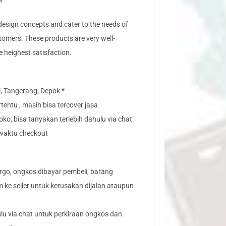
er
sign concepts and cater to the needs of
stomers. These products are very well-
e heighest satisfaction.
i, Tangerang, Depok *
tentu , masih bisa tercover jasa
toko, bisa tanyakan terlebih dahulu via chat
" waktu checkout
go, ongkos dibayar pembeli, barang
aim ke seller untuk kerusakan dijalan ataupun
lu via chat untuk perkiraan ongkos dan