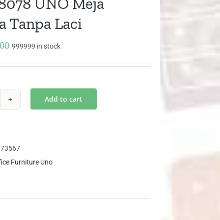
8078 UNO Meja
 Tanpa Laci
000
999999 in stock
Add to cart
D
78
O
ja
373567
ama
fice Furniture Uno
npa
i
ntity