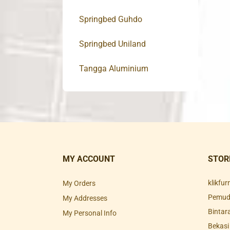
Springbed Guhdo
Springbed Uniland
Tangga Aluminium
MY ACCOUNT
STOR
klikfu
My Orders
Pemuda
My Addresses
Bintar
My Personal Info
Bekasi