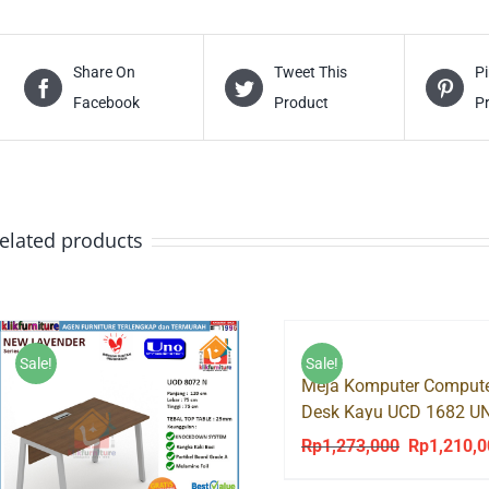
Share On
Tweet This
Pi
Facebook
Product
P
elated products
Sale!
Sale!
Meja Komputer Comput
Desk Kayu UCD 1682 U
Rp
1,273,000
Rp
1,210,
Original
price