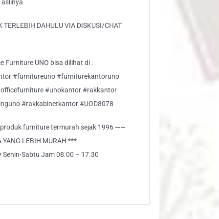
 aslinya
 TERLEBIH DAHULU VIA DISKUSI/CHAT
 Furniture UNO bisa dilihat di :
ntor #furnitureuno #furniturekantoruno
#officefurniture #unokantor #rakkantor
inguno #rakkabinetkantor #UOD8078
i produk furniture termurah sejak 1996 ——
A YANG LEBIH MURAH ***
ly Senin-Sabtu Jam 08.00 – 17.30