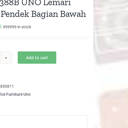
1388B UNO Lemari
 Pendek Bagian Bawah
0
999999 in stock
Add to cart
T
88B
O
mari
5850811
ip
fice Furniture Uno
ndek
gian
wah
ntity