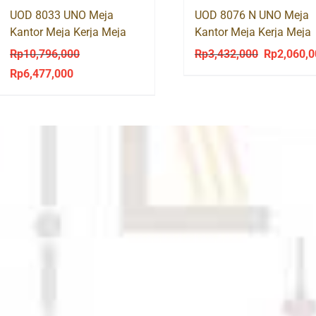
UOD 8033 UNO Meja
UOD 8076 N UNO Meja
Kantor Meja Kerja Meja
Kantor Meja Kerja Meja
Tulis Kaki Besi
Tulis Kaki Besi
Rp
10,796,000
Rp
3,432,000
Rp
2,060,
Original
Rp
6,477,000
Original
Current
price
price
price
was:
was:
is:
Rp3,432,00
Rp10,796,000.
Rp6,477,000.