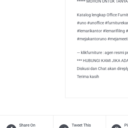
***** MOHON UNTUK TANYA S
Katalog lengkap Office Furnitu
#uno #unoffice #furnitureka
#lemarikantor #lemarifiling 
#mejakantoruno #mejameeti
— klikfurniture : agen resmi
*** HUBUNGI KAMI JIKA AD
Diskusi dan Chat akan direp
Terima kasih
Share On
Tweet This
Pi