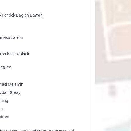
p Pendek Bagian Bawah
ermasuk afron
arna beech/black
SERIES
inasi Melamin
k dan Greay
rming
am
 Hitam