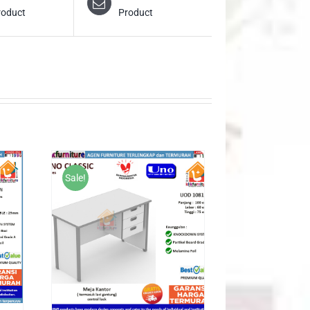
roduct
Product
Sale!