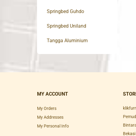
Springbed Guhdo
Springbed Uniland
Tangga Aluminium
MY ACCOUNT
STOR
klikfu
My Orders
Pemuda
My Addresses
Bintar
My Personal Info
Bekasi