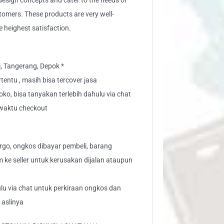
sign concepts and cater to the needs of
stomers. These products are very well-
e heighest satisfaction.
i, Tangerang, Depok *
tentu , masih bisa tercover jasa
toko, bisa tanyakan terlebih dahulu via chat
" waktu checkout
go, ongkos dibayar pembeli, barang
aim ke seller untuk kerusakan dijalan ataupun
lu via chat untuk perkiraan ongkos dan
 aslinya