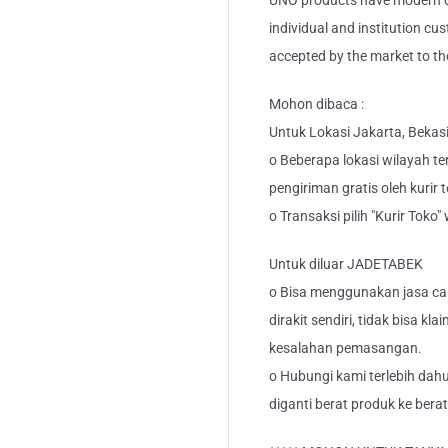
UNO products have modern de
individual and institution cu
accepted by the market to th
Mohon dibaca :
Untuk Lokasi Jakarta, Bekas
o Beberapa lokasi wilayah ter
pengiriman gratis oleh kurir 
o Transaksi pilih "Kurir Toko
Untuk diluar JADETABEK
o Bisa menggunakan jasa car
dirakit sendiri, tidak bisa kl
kesalahan pemasangan.
o Hubungi kami terlebih dahu
diganti berat produk ke berat