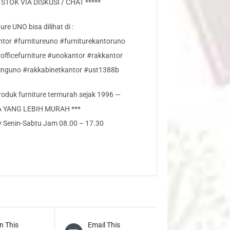
TOK VIA DISKUSI / CHAT *****
re UNO bisa dilihat di :
ntor #furnitureuno #furniturekantoruno
#officefurniture #unokantor #rakkantor
nguno #rakkabinetkantor #ust1388b
 produk furniture termurah sejak 1996 —
A YANG LEBIH MURAH ***
ly Senin-Sabtu Jam 08.00 – 17.30
n This
Email This