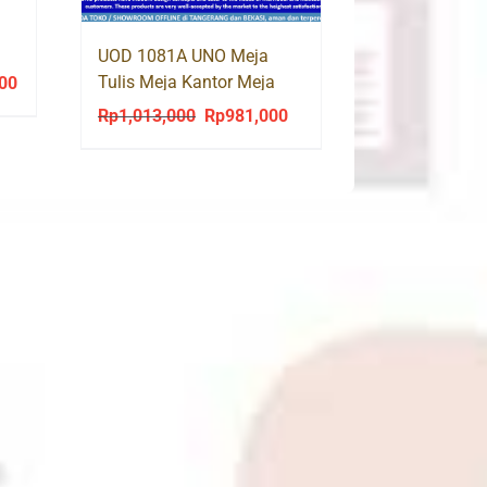
UOD 1081A UNO Meja
Tulis Meja Kantor Meja
000
Current
Kerja 3 Laci 100cm
price
Rp
1,013,000
Rp
981,000
Original
Current
is:
price
price
0.
Rp2,060,000.
was:
is:
Rp1,013,000.
Rp981,000.