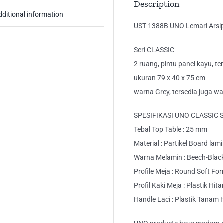
Description
dditional information
UST 1388B UNO Lemari Arsi
Seri CLASSIC
2 ruang, pintu panel kayu, t
ukuran 79 x 40 x 75 cm
warna Grey, tersedia juga w
SPESIFIKASI UNO CLASSIC 
Tebal Top Table : 25 mm
Material : Partikel Board lam
Warna Melamin : Beech-Blac
Profile Meja : Round Soft Fo
Profil Kaki Meja : Plastik Hit
Handle Laci : Plastik Tanam