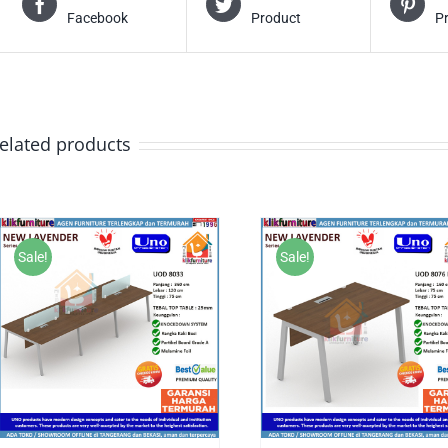
Facebook
Product
P
elated products
Sale!
Sale!