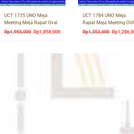
UCT 1735 UNO Meja
UCT 1784 UNO Meja
Meeting Meja Rapat Oval
Rapat Meja Meeting OV
240 cm
Rp
1,955,000
Rp
1,858,000
Rp
1,353,000
Rp
1,286,
Original
Current
Original
price
price
price
was:
is:
was:
Rp1,955,000.
Rp1,858,000.
Rp1,353,00