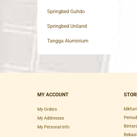
Springbed Guhdo
Springbed Uniland
Tangga Aluminium
MY ACCOUNT
STOR
klikfu
My Orders
Pemuda
My Addresses
Bintar
My Personal Info
Bekasi