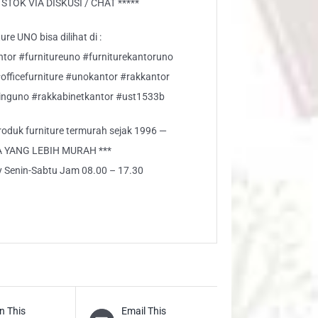
TOK VIA DISKUSI / CHAT *****
re UNO bisa dilihat di :
ntor #furnitureuno #furniturekantoruno
#officefurniture #unokantor #rakkantor
nguno #rakkabinetkantor #ust1533b
 produk furniture termurah sejak 1996 —
A YANG LEBIH MURAH ***
ly Senin-Sabtu Jam 08.00 – 17.30
n This
Email This