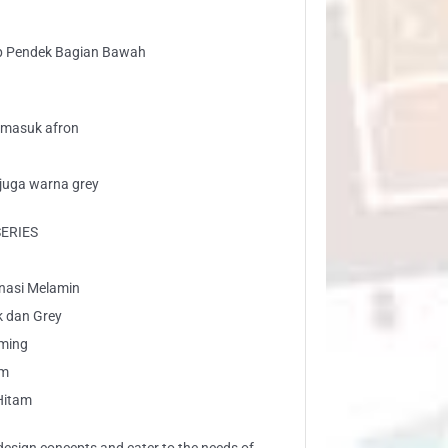
p Pendek Bagian Bawah
ermasuk afron
 juga warna grey
SERIES
inasi Melamin
k dan Grey
rming
am
 Hitam