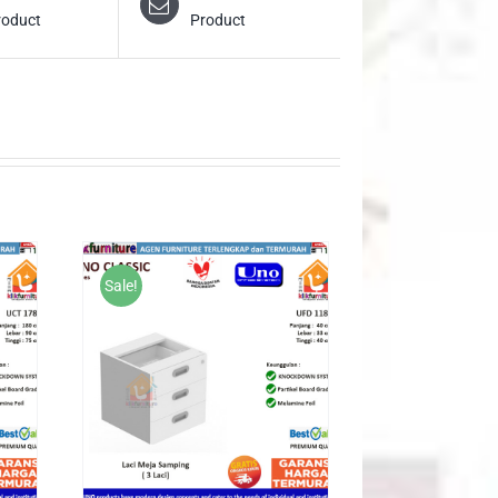
roduct
Product
Sale!