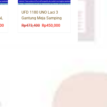
UFD 1180 UNO Laci 3
AL
Gantung Meja Samping
000
Rp
473,400
Rp
450,000
Current
Original
Current
price
price
price
is:
was:
is:
0.
Rp1,286,000.
Rp473,400.
Rp450,000.