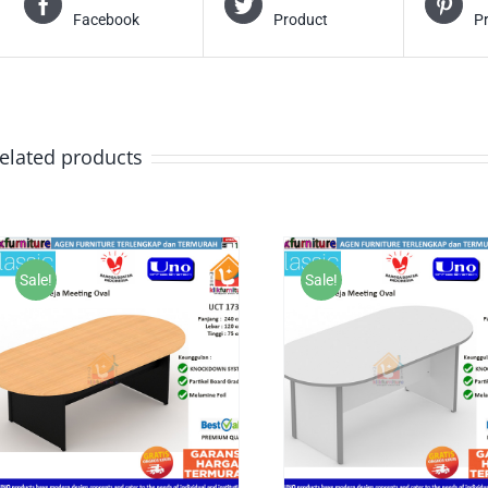
Facebook
Product
P
elated products
Sale!
Sale!