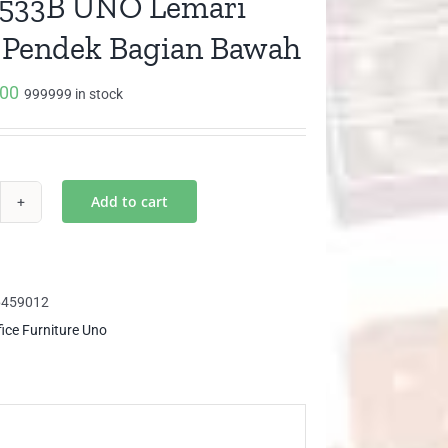
1533B UNO Lemari
 Pendek Bagian Bawah
000
999999 in stock
Add to cart
T
33B
O
mari
6459012
ip
fice Furniture Uno
ndek
gian
wah
ntity