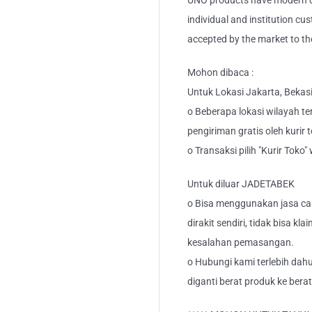
UNO products have modern de
individual and institution cu
accepted by the market to th
Mohon dibaca :
Untuk Lokasi Jakarta, Bekas
o Beberapa lokasi wilayah ter
pengiriman gratis oleh kurir 
o Transaksi pilih "Kurir Toko
Untuk diluar JADETABEK
o Bisa menggunakan jasa car
dirakit sendiri, tidak bisa kl
kesalahan pemasangan.
o Hubungi kami terlebih dahu
diganti berat produk ke berat