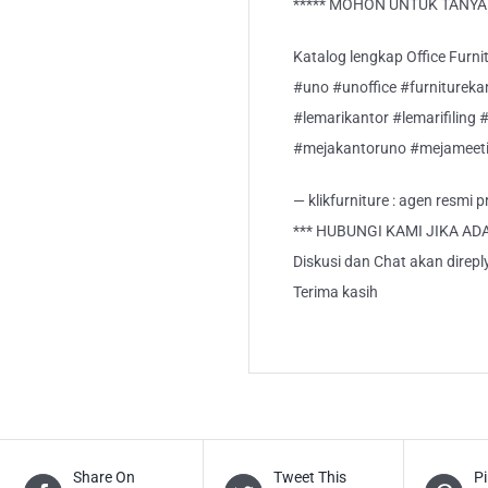
***** MOHON UNTUK TANYA S
Katalog lengkap Office Furnitu
#uno #unoffice #furnitureka
#lemarikantor #lemarifiling 
#mejakantoruno #mejameeti
— klikfurniture : agen resmi
*** HUBUNGI KAMI JIKA AD
Diskusi dan Chat akan direp
Terima kasih
Share On
Tweet This
Pi