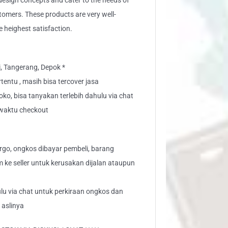
sign concepts and cater to the needs of
stomers. These products are very well-
e heighest satisfaction.
i, Tangerang, Depok *
tentu , masih bisa tercover jasa
toko, bisa tanyakan terlebih dahulu via chat
" waktu checkout
go, ongkos dibayar pembeli, barang
aim ke seller untuk kerusakan dijalan ataupun
lu via chat untuk perkiraan ongkos dan
 aslinya