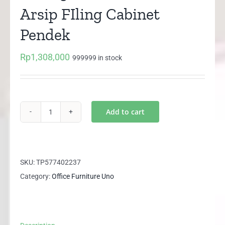
Arsip FIling Cabinet
Pendek
Rp
1,308,000
999999 in stock
Add to cart
UST
1586
B
UNO
SKU:
TP577402237
Lemari
Category:
Office Furniture Uno
Arsip
FIling
Cabinet