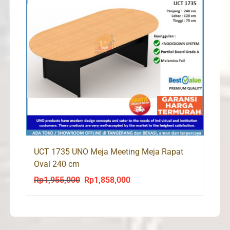
UCT 1735 UNO Meja Meeting Meja Rapat
Oval 240 cm
Rp
1,955,000
Rp
1,858,000
Original
Current
price
price
was:
is:
Rp1,955,000.
Rp1,858,000.