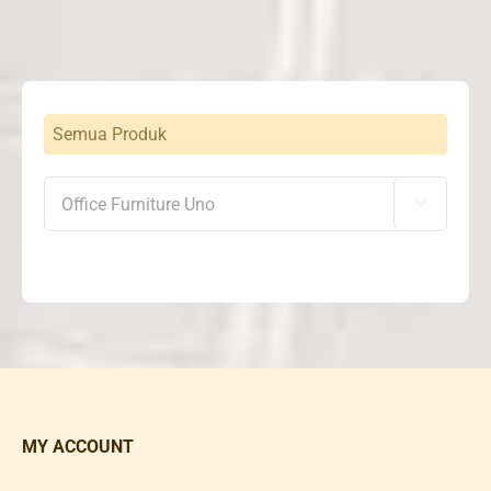
Semua Produk

MY ACCOUNT