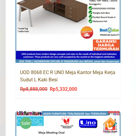
UOD 8068 EC R UNO Meja Kantor Meja Kerja
Sudut L Kaki Besi
Rp
8,888,000
Rp
5,332,000
Original
Current
price
price
was:
is:
Rp8,888,000.
Rp5,332,000.
Sale!