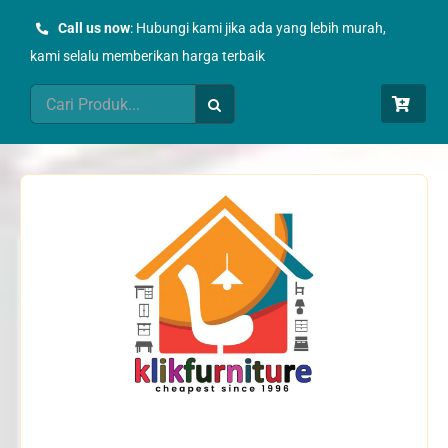
Skip
Call us now
: Hubungi kami jika ada yang lebih murah,
to
kami selalu memberikan harga terbaik
content
Search
for: