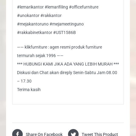
#lemarikantor #lemarifiling #officefurniture
#unokantor #rakkantor
#mejakantoruno #mejameetinguno
#rakkabinetkantor #UST1586B
—— klikfurniture : agen resmi produk furniture
termurah sejak 1996 ——
*** HUBUNGI KAMI JIKA ADA YANG LEBIH MURAH ***
Diskusi dan Chat akan direply Senin-Sabtu Jam 08.00
– 17.30
Terima kasih
Share On Facebook
Tweet This Product