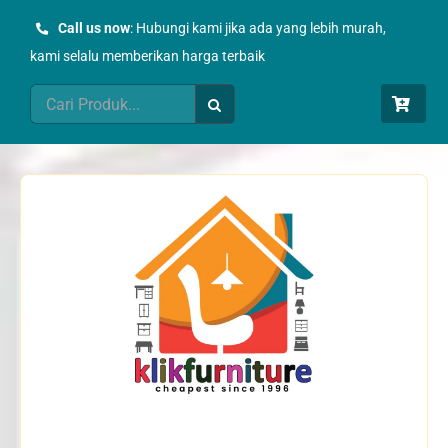
Skip
Call us now
: Hubungi kami jika ada yang lebih murah,
to
kami selalu memberikan harga terbaik
content
Search
for: