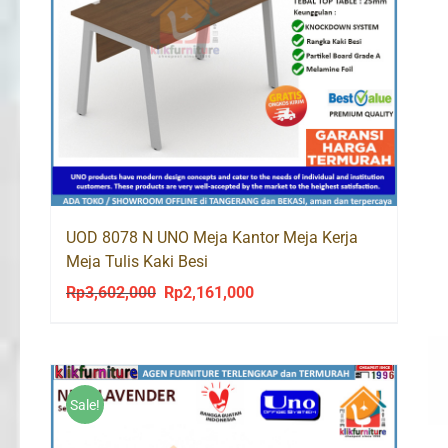
UOD 8078 N UNO Meja Kantor Meja Kerja
Meja Tulis Kaki Besi
Rp
3,602,000
Rp
2,161,000
Original
Current
price
price
was:
is:
Rp3,602,000.
Rp2,161,000.
Sale!