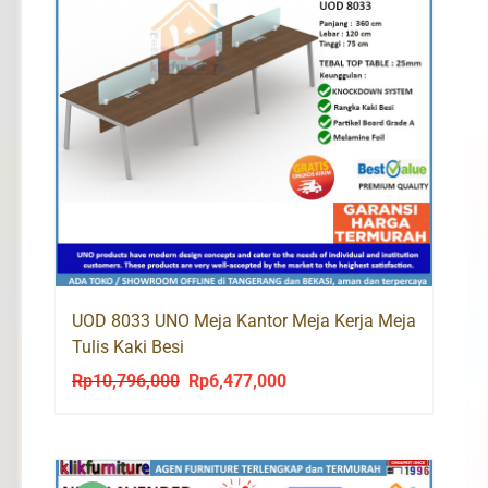
UOD 8033 UNO Meja Kantor Meja Kerja Meja
Tulis Kaki Besi
Rp
10,796,000
Rp
6,477,000
Original
Current
price
price
was:
is:
Rp10,796,000.
Rp6,477,000.