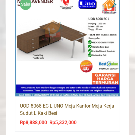
Sale!
UOD 8068 EC L UNO Meja Kantor Meja Kerja
Sudut L Kaki Besi
Rp
8,888,000
Rp
5,332,000
Original
Current
price
price