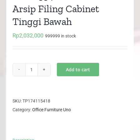
Arsip Filing Cabinet
Tinggi Bawah
Rp
2,032,000
999999 in stock
Add to cart
UST
2554
B
UNO
SKU:
TP174115418
Lemari
Category:
Office Furniture Uno
Arsip
Filing
Cabinet