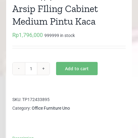
Arsip FIling Cabinet
Medium Pintu Kaca
Rp
1,796,000
999999 in stock
Add to cart
UST
8474
UNO
Lemari
SKU:
TP172433895
Arsip
Category:
Office Furniture Uno
FIling
Cabinet
Medium