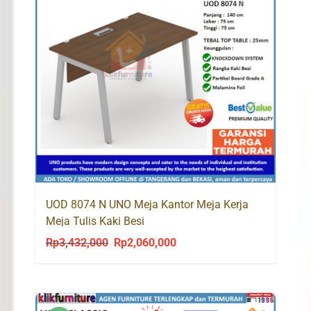
UOD 8074 N UNO Meja Kantor Meja Kerja
Meja Tulis Kaki Besi
Rp
3,432,000
Rp
2,060,000
Original
Current
price
price
was:
is:
Rp3,432,000.
Rp2,060,000.