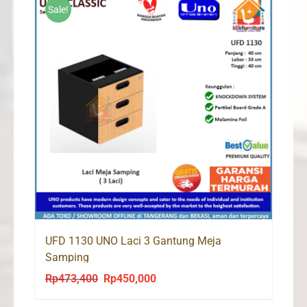
Sale!
UFD 1130 UNO Laci 3 Gantung Meja
Samping
Rp
473,400
Rp
450,000
Original
Current
price
price