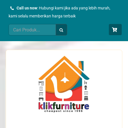
Skip
Call us now
: Hubungi kami jika ada yang lebih murah,
to
kami selalu memberikan harga terbaik
content
Search
for: