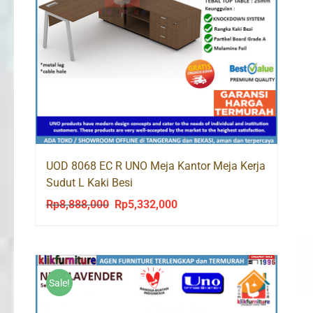
UOD 8068 EC R UNO Meja Kantor Meja Kerja
Sudut L Kaki Besi
Rp
8,888,000
Rp
5,332,000
Original
Current
price
price
was:
is:
Rp8,888,000.
Rp5,332,000.
Sale!