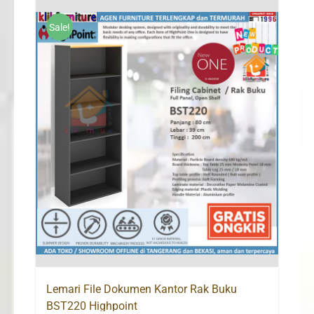
Rp1,160,000.
Rp1,105,000.
Sale!
Lemari File Dokumen Kantor Rak Buku
BST220 Highpoint