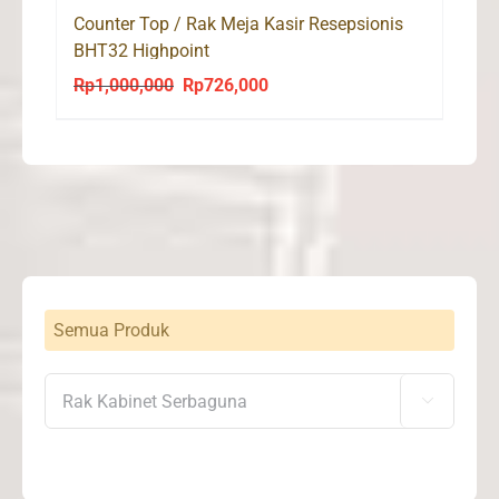
Counter Top / Rak Meja Kasir Resepsionis
BHT32 Highpoint
Rp
1,000,000
Rp
726,000
Original
Current
price
price
was:
is:
Rp1,000,000.
Rp726,000.
Semua Produk
