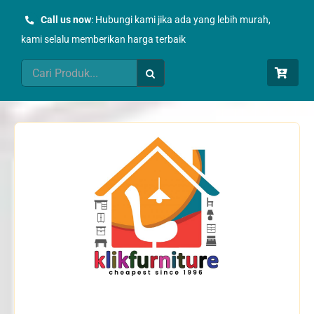
Skip
Call us now
: Hubungi kami jika ada yang lebih murah,
to
kami selalu memberikan harga terbaik
content
Search
for: