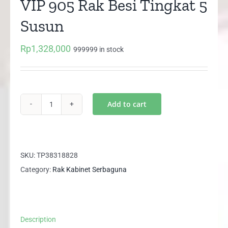
VIP 905 Rak Besi Tingkat 5
Susun
Rp
1,328,000
999999 in stock
Add to cart
VIP
905
Rak
Besi
SKU:
TP38318828
Tingkat
Category:
Rak Kabinet Serbaguna
5
Susun
quantity
Description