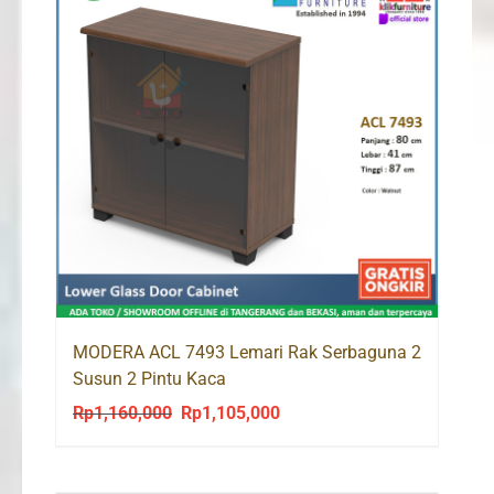
MODERA ACL 7493 Lemari Rak Serbaguna 2
Susun 2 Pintu Kaca
Rp
1,160,000
Rp
1,105,000
Original
Current
price
price
was:
is: