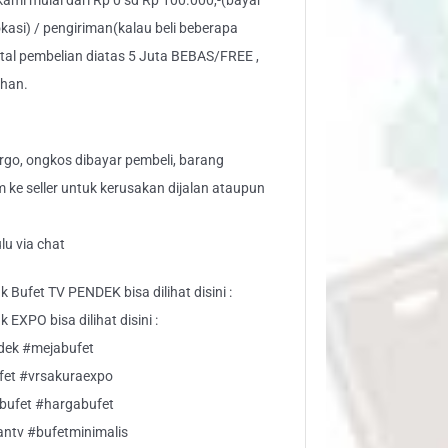
 kami mulai dari Rp 0 sd Rp 100.000,-(bayar
kasi) / pengiriman(kalau beli beberapa
otal pembelian diatas 5 Juta BEBAS/FREE ,
ahan.
go, ongkos dibayar pembeli, barang
aim ke seller untuk kerusakan dijalan ataupun
lu via chat
 Bufet TV PENDEK bisa dilihat disini :
EXPO bisa dilihat disini :
dek #mejabufet
ufet #vrsakuraexpo
lbufet #hargabufet
ntv #bufetminimalis