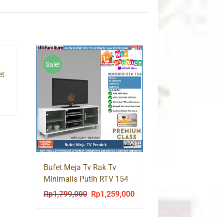
Sale!
et
urrent
rice
:
p635,000.
Bufet Meja Tv Rak Tv
Minimalis Putih RTV 154
AVANTI
Rp
1,799,000
Rp
1,259,000
Original
Current
price
price