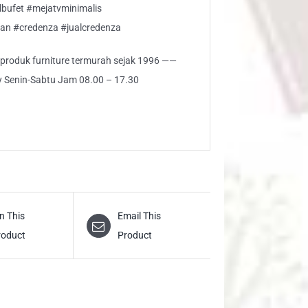
lbufet #mejatvminimalis
an #credenza #jualcredenza
i produk furniture termurah sejak 1996 ——
ly Senin-Sabtu Jam 08.00 – 17.30
n This
Email This
roduct
Product