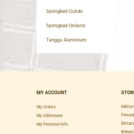
Springbed Guhdo
Springbed Uniland
Tangga Aluminium
MY ACCOUNT
STOR
klikfu
My Orders
Pemuda
My Addresses
Bintar
My Personal Info
Bekasi