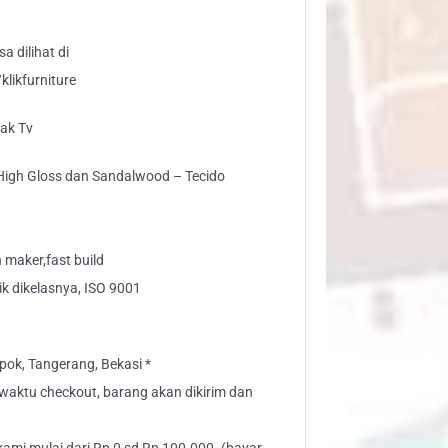
a dilihat di
likfurniture
ak Tv
High Gloss dan Sandalwood – Tecido
maker,fast build
ik dikelasnya, ISO 9001
ok, Tangerang, Bekasi *
” waktu checkout, barang akan dikirim dan