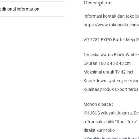
Description
dditional information
Informasi kontak dan toko bis
https://www.tokopedia.com/k
VR 7231 EXPO Buffet Meja R
Tersedia warna Black-White 
Ukuran 160 x 48 x 48 cm
Maksimal untuk Tv 42 inch
Knockdown system,precision 
Kualitas produk Export terba
Mohon dibaca :
KHUSUS wilayah Jakarta, Dep
o Transaksi pilih “Kurir Toko
dirakit kurir toko