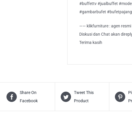
#buffettv #jualbuffet #mode
#gambarbufet #bufetpajang
—— klikfurniture : agen resm
Diskusi dan Chat akan direp
Terima kasih
Share On
Tweet This
Pi
Facebook
Product
P