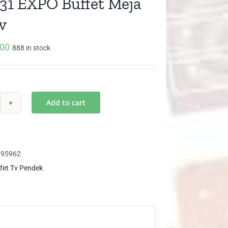
31 EXPO Buffet Meja
v
000
888 in stock
Add to cart
31
PO
fet
295962
ja
fet Tv Pendek
k
ntity