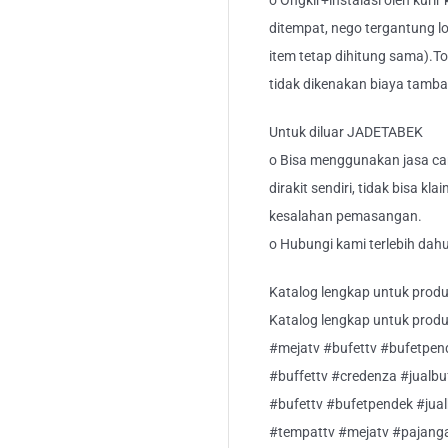
o Ongkir+instalasi oleh kurir
ditempat, nego tergantung lo
item tetap dihitung sama).T
tidak dikenakan biaya tamb
Untuk diluar JADETABEK
o Bisa menggunakan jasa car
dirakit sendiri, tidak bisa kl
kesalahan pemasangan.
o Hubungi kami terlebih dahu
Katalog lengkap untuk produk
Katalog lengkap untuk produk 
#mejatv #bufettv #bufetpen
#buffettv #credenza #jualb
#bufettv #bufetpendek #jua
#tempattv #mejatv #pajanga