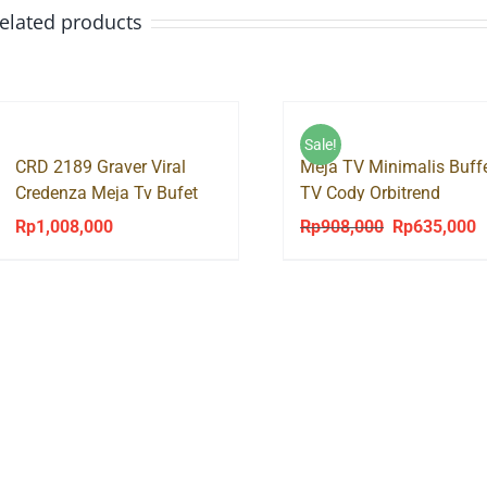
elated products
Sale!
CRD 2189 Graver Viral
Meja TV Minimalis Buff
Credenza Meja Tv Bufet
TV Cody Orbitrend
Rak Tv
Rp
1,008,000
Rp
908,000
Rp
635,000
Original
C
price
p
was:
is
Rp908,000.
R