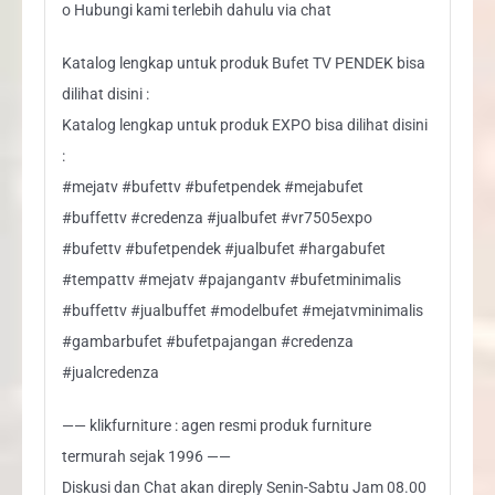
o Hubungi kami terlebih dahulu via chat
Katalog lengkap untuk produk Bufet TV PENDEK bisa
dilihat disini :
Katalog lengkap untuk produk EXPO bisa dilihat disini
:
#mejatv #bufettv #bufetpendek #mejabufet
#buffettv #credenza #jualbufet #vr7505expo
#bufettv #bufetpendek #jualbufet #hargabufet
#tempattv #mejatv #pajangantv #bufetminimalis
#buffettv #jualbuffet #modelbufet #mejatvminimalis
#gambarbufet #bufetpajangan #credenza
#jualcredenza
—— klikfurniture : agen resmi produk furniture
termurah sejak 1996 ——
Diskusi dan Chat akan direply Senin-Sabtu Jam 08.00