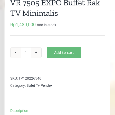
VR 7505 EXPO Buffet Rak
TV Minimalis
Rp
1,430,000
888 in stock
Add to cart
VR
7505
EXPO
Buffet
SKU:
TP128226546
Rak
Category:
Bufet Tv Pendek
TV
Minimalis
quantity
Description