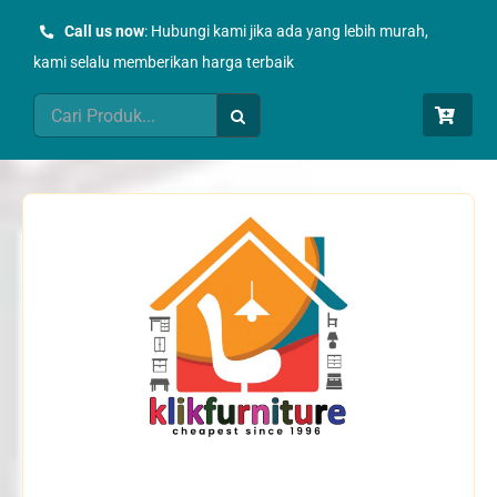
Skip
Call us now
: Hubungi kami jika ada yang lebih murah,
to
kami selalu memberikan harga terbaik
content
Search
for: