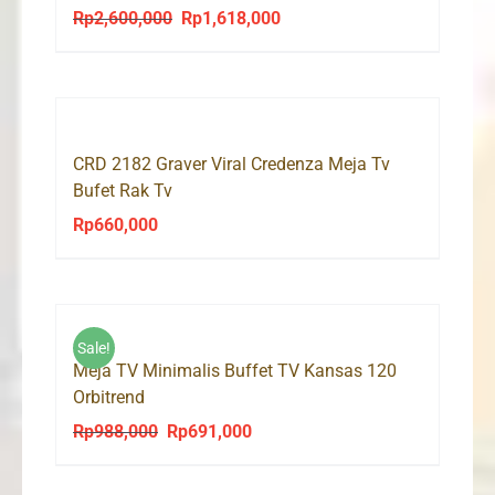
Rp
2,600,000
Rp
1,618,000
Original
Current
price
price
was:
is:
Rp2,600,000.
Rp1,618,000.
CRD 2182 Graver Viral Credenza Meja Tv
Bufet Rak Tv
Rp
660,000
Sale!
Meja TV Minimalis Buffet TV Kansas 120
Orbitrend
Rp
988,000
Rp
691,000
Original
Current
price
price
was:
is: