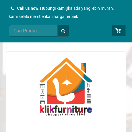
Skip
Call us now
: Hubungi kami jika ada yang lebih murah,
to
kami selalu memberikan harga terbaik
content
Search
for: