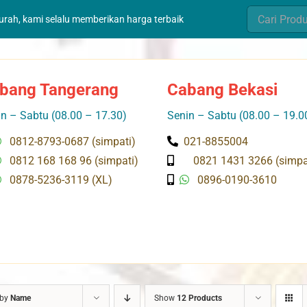
Search
murah, kami selalu memberikan harga terbaik
for:
bang Tangerang
Cabang Bekasi
n – Sabtu (08.00 – 17.30)
Senin – Sabtu (08.00 – 19.0
0812-8793-0687 (simpati)
021-8855004
0812 168 168 96 (simpati)
0821 1431 3266 (simpa
0878-5236-3119 (XL)
0896-0190-3610
 by
Name
Show
12 Products