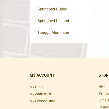
Springbed Guhdo
Springbed Uniland
Tangga Aluminium
MY ACCOUNT
STOR
klikfu
My Orders
Pemuda
My Addresses
Bintar
My Personal Info
Bekasi