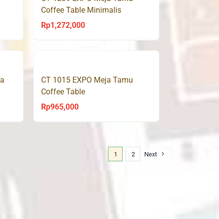
Coffee Table Minimalis
Rp
1,272,000
ja
CT 1015 EXPO Meja Tamu
Coffee Table
Rp
965,000
1
2
Next