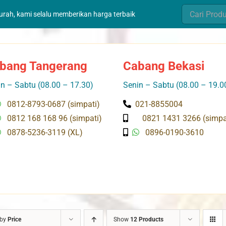
Search
murah, kami selalu memberikan harga terbaik
for:
bang Tangerang
Cabang Bekasi
n – Sabtu (08.00 – 17.30)
Senin – Sabtu (08.00 – 19.0
0812-8793-0687 (simpati)
021-8855004
0812 168 168 96 (simpati)
0821 1431 3266 (simpa
0878-5236-3119 (XL)
0896-0190-3610
 by
Price
Show
12 Products