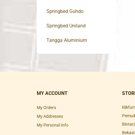
Springbed Guhdo
Springbed Uniland
Tangga Aluminium
MY ACCOUNT
STOR
klikfu
My Orders
Pemuda
My Addresses
Bintar
My Personal Info
Bekasi