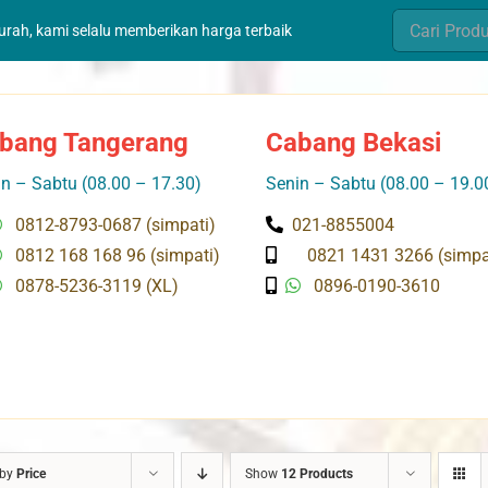
Search
murah, kami selalu memberikan harga terbaik
for:
bang Tangerang
Cabang Bekasi
n – Sabtu (08.00 – 17.30)
Senin – Sabtu (08.00 – 19.0
0812-8793-0687 (simpati)
021-8855004
0812 168 168 96 (simpati)
0821 1431 3266 (simpa
0878-5236-3119 (XL)
0896-0190-3610
 by
Price
Show
12 Products