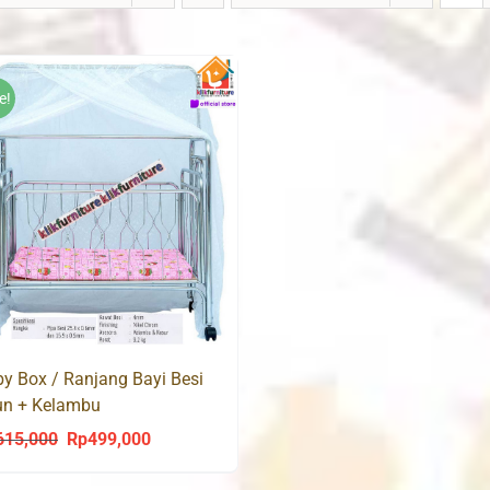
e!
y Box / Ranjang Bayi Besi
un + Kelambu
615,000
Rp
499,000
Original
Current
price
price