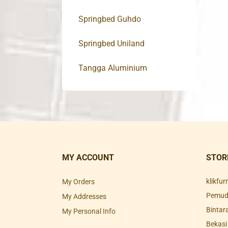
Springbed Guhdo
Springbed Uniland
Tangga Aluminium
MY ACCOUNT
STOR
klikfu
My Orders
Pemuda
My Addresses
Bintar
My Personal Info
Bekasi