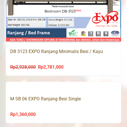
DB 3123 EXPO Ranjang Minimalis Besi / Kayu
Rp
2,928,000
Rp
2,781,000
Original
Current
price
price
was:
is:
Rp2,928,000.
Rp2,781,000.
M SB 06 EXPO Ranjang Besi Single
Rp
1,360,000