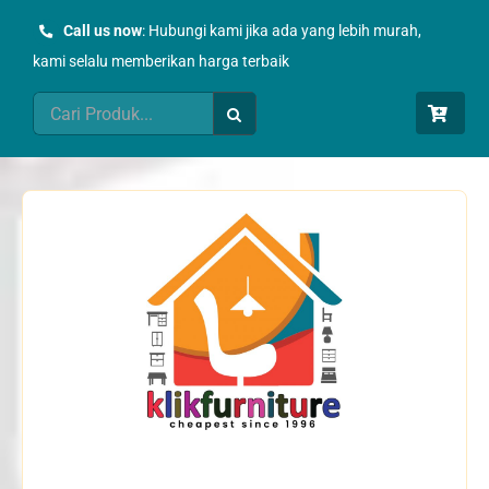
Skip
Call us now
: Hubungi kami jika ada yang lebih murah,
to
kami selalu memberikan harga terbaik
content
Search
for: