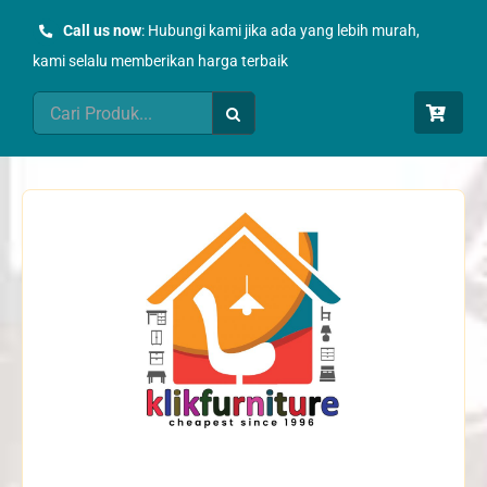
Skip
Call us now
: Hubungi kami jika ada yang lebih murah,
to
kami selalu memberikan harga terbaik
content
Search
for: