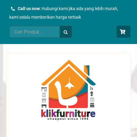
Skip
Call us now
: Hubungi kami jika ada yang lebih murah,
to
kami selalu memberikan harga terbaik
content
Search
for: