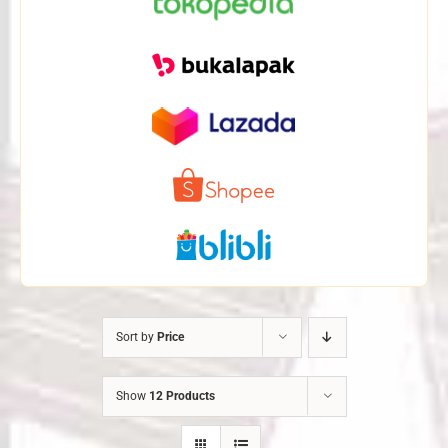
Sort by
Price
Show
12 Products