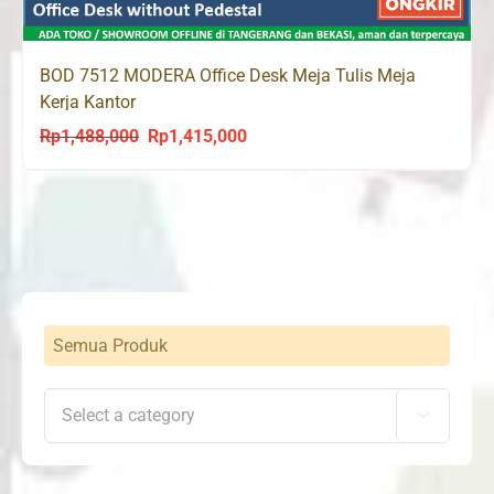
BOD 7512 MODERA Office Desk Meja Tulis Meja
Kerja Kantor
Rp
1,488,000
Rp
1,415,000
Original
Current
price
price
was:
is:
Rp1,488,000.
Rp1,415,000.
Semua Produk
